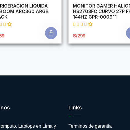
RIGERACION LIQUIDA
MONITOR GAMER HALIO
RBOOM ARC360 ARGB
HS2703FC CURVO 27P F
ACK
144HZ GPR-000911
39
S/299
anos
Links
omputo, Laptops en Lima y
Terminos de garantia