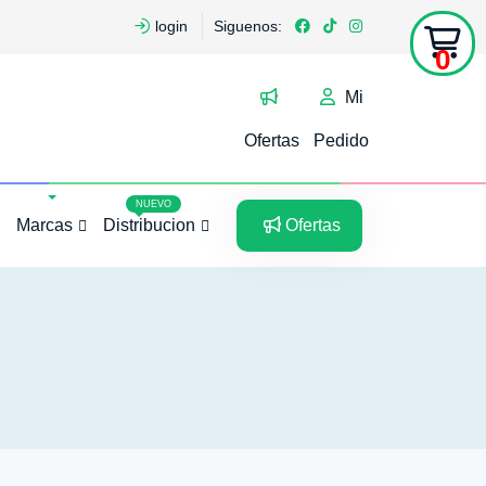
login
Siguenos:
0
Mi
Ofertas
Pedido
5
5
NUEVO
Marcas
Distribucion
Ofertas