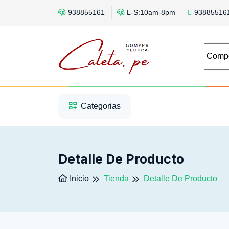
938855161
L-S:10am-8pm
93885516
1
2
3
Categorias
Detalle De Producto
Inicio
Tienda
Detalle De Producto