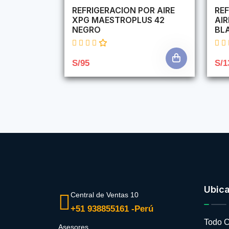
REFRIGERACION POR AIRE
REF
XPG MAESTROPLUS 42
AI
NEGRO
BL
S/95
S/1
Ubic
Central de Ventas 10
+51 938855161 -Perú
Todo C
Asesores