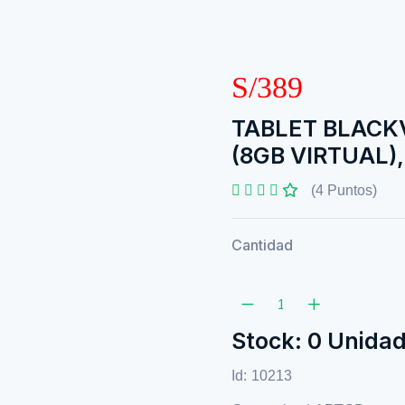
S/389
TABLET BLACKV
(8GB VIRTUAL)
(4 Puntos)
Cantidad
Stock: 0 Unida
Id:
10213