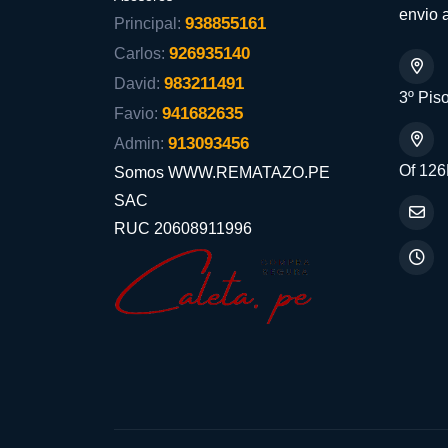
envio a
938855161
Principal:
926935140
Carlos:
983211491
David:
3º Piso
941682635
Favio:
913093456
Admin:
Of 126
Somos WWW.REMATAZO.PE
SAC
RUC 20608911996