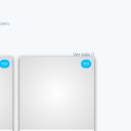
336FU.
Ver más
Hot
Hot