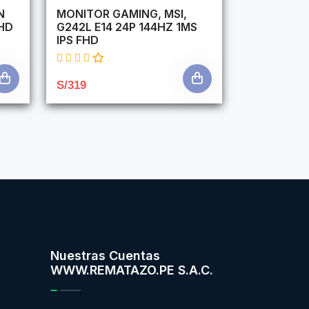
N
MONITOR GAMING, MSI,
HD
G242L E14 24P 144HZ 1MS
IPS FHD
S/319
Nuestras Cuentas
WWW.REMATAZO.PE S.A.C.