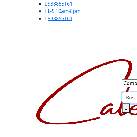
938855161
L-S:10am-8pm
938855161