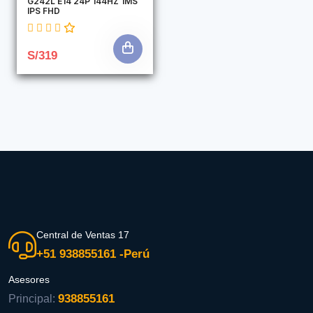
G242L E14 24P 144HZ 1MS
IPS FHD
S/319
Central de Ventas 17
+51 938855161 -Perú
Asesores
938855161
Principal: