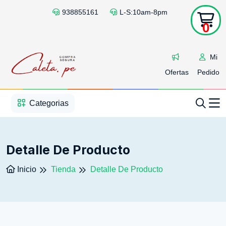
938855161
L-S:10am-8pm
0
Mi
Ofertas
Pedido
1
2
3
4
5
5
Categorias
Detalle De Producto
Inicio
Tienda
Detalle De Producto