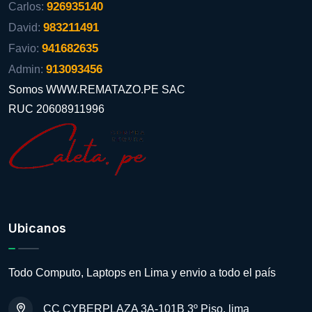
926935140
Carlos:
983211491
David:
941682635
Favio:
913093456
Admin:
Somos WWW.REMATAZO.PE SAC
RUC 20608911996
Ubicanos
Todo Computo, Laptops en Lima y envio a todo el país
CC CYBERPLAZA 3A-101B 3º Piso, lima