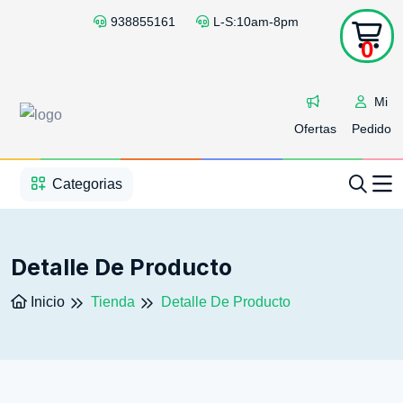
938855161
L-S:10am-8pm
0
Mi
Ofertas
Pedido
1
2
3
4
5
5
Categorias
Detalle De Producto
Inicio
Tienda
Detalle De Producto