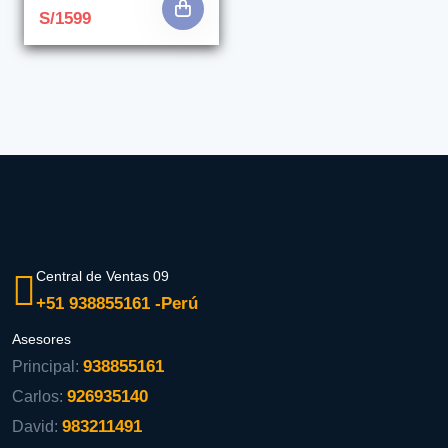
S/1599
Central de Ventas 09
+51 938855161 -Perú
Asesores
938855161
Principal:
926935140
Carlos:
983211491
David: