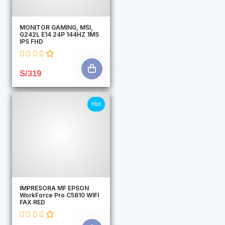
MONITOR GAMING, MSI,
G242L E14 24P 144HZ 1MS
IPS FHD
S/319
Hot
IMPRESORA MF EPSON
WorkForce Pro C5810 WIFI
FAX RED