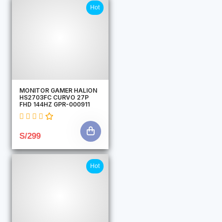
Hot
MONITOR GAMER HALION
HS2703FC CURVO 27P
FHD 144HZ GPR-000911
S/299
Hot