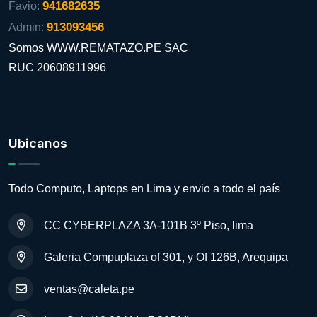
941682635
Favio:
913093456
Admin:
Somos WWW.REMATAZO.PE SAC
RUC 20608911996
Ubicanos
Todo Computo, Laptops en Lima y envio a todo el país
CC CYBERPLAZA 3A-101B 3º Piso, lima
Galeria Compuplaza of 301, y Of 126B, Arequipa
ventas@caleta.pe