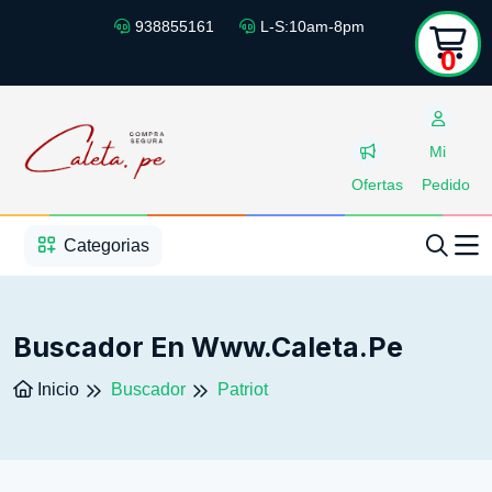
938855161
L-S:10am-8pm
0
Mi
Ofertas
Pedido
1
2
3
4
5
5
Categorias
Buscador En Www.caleta.pe
Inicio
Buscador
Patriot