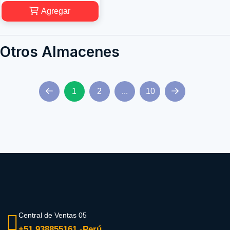
Agregar
Otros Almacenes
1
2
...
10
Central de Ventas 05
+51 938855161 -Perú