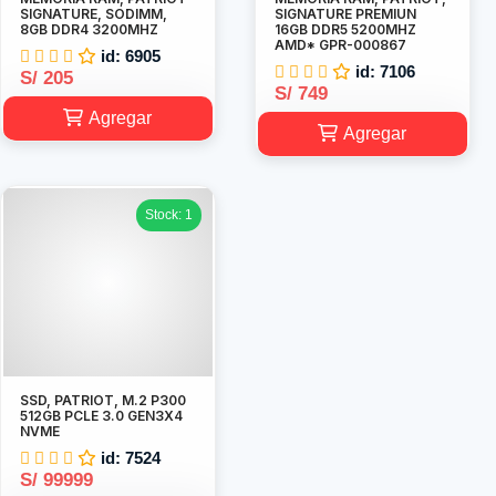
SIGNATURE, SODIMM,
SIGNATURE PREMIUN
8GB DDR4 3200MHZ
16GB DDR5 5200MHZ
AMD* GPR-000867
id: 6905
id: 7106
S/ 205
S/ 749
Agregar
Agregar
Stock: 1
SSD, PATRIOT, M.2 P300
512GB PCLE 3.0 GEN3X4
NVME
id: 7524
S/ 99999