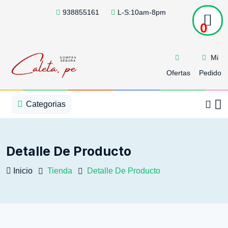
938855161
L-S:10am-8pm
0
Mi
Ofertas
Pedido
1
2
3
4
5
5
Categorias
Detalle De Producto
Inicio
Tienda
Detalle De Producto