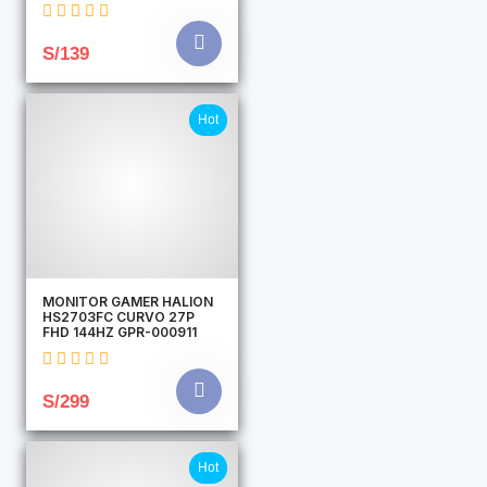
S/139
Hot
MONITOR GAMER HALION
HS2703FC CURVO 27P
FHD 144HZ GPR-000911
S/299
Hot