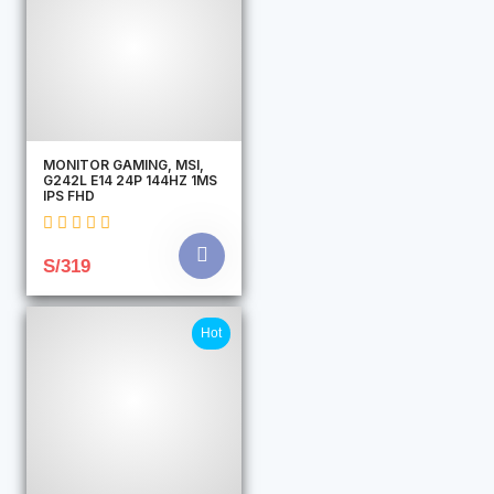
MONITOR GAMING, MSI,
G242L E14 24P 144HZ 1MS
IPS FHD
S/319
Hot