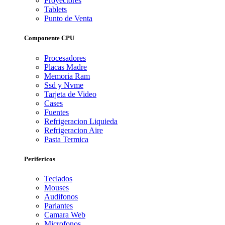
Proyectores
Tablets
Punto de Venta
Componente CPU
Procesadores
Placas Madre
Memoria Ram
Ssd y Nvme
Tarjeta de Video
Cases
Fuentes
Refrigeracion Liquieda
Refrigeracion Aire
Pasta Termica
Perifericos
Teclados
Mouses
Audifonos
Parlantes
Camara Web
Microfonos