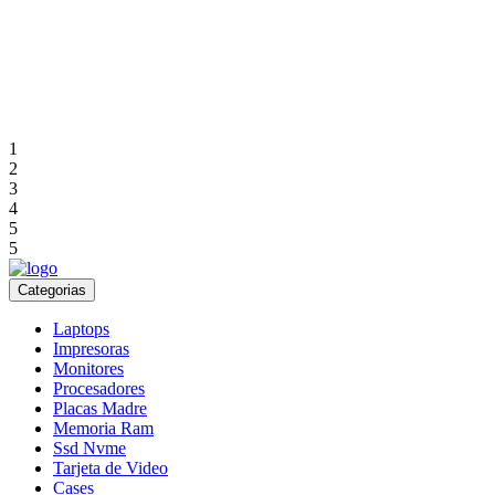
1
2
3
4
5
5
Categorias
Laptops
Impresoras
Monitores
Procesadores
Placas Madre
Memoria Ram
Ssd Nvme
Tarjeta de Video
Cases