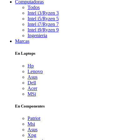
Computadoras
Todos
Intel i3/Ryzen 3
Intel i5/Ryzen 5
Intel i7/Ryzen 7
Intel i9/Ryzen 9
Ingenieria
Marcas
En Laptops
Hp
Lenovo
Asus
Dell
Acer
MSi
En Componentes
Patriot
Msi
Asus
Xpg