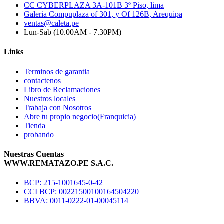
CC CYBERPLAZA 3A-101B 3º Piso, lima
Galeria Compuplaza of 301, y Of 126B, Arequipa
ventas@caleta.pe
Lun-Sab (10.00AM - 7.30PM)
Links
Terminos de garantia
contactenos
Libro de Reclamaciones
Nuestros locales
Trabaja con Nosotros
Abre tu propio negocio(Franquicia)
Tienda
probando
Nuestras Cuentas
WWW.REMATAZO.PE S.A.C.
BCP: 215-1001645-0-42
CCI BCP: 00221500100164504220
BBVA: 0011-0222-01-00045114