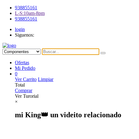
938855161
L-S:10am-8pm
938855161
login
Siguenos:
Ofertas
Mi Pedido
0
Ver Carrito
Limpiar
Total
Comprar
Ver Turorial
×
mi King👑 un videito relacionado