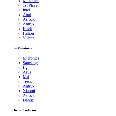
Micronics
1st Player
Intel
Amd
Asrock
Antryx
Havit
Halion
Vulcan
En Monitores
Micronics
Samsung
Lg
Asus
Msi
Teros
Antryx
Xiaomi
Asrock
Dahua
Otros Productos