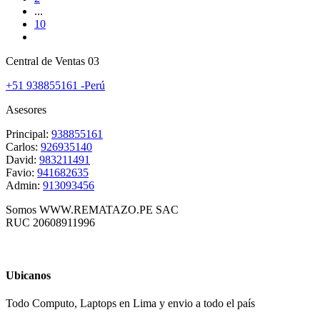
...
10
Central de Ventas 03
+51 938855161 -Perú
Asesores
Principal:
938855161
Carlos:
926935140
David:
983211491
Favio:
941682635
Admin:
913093456
Somos WWW.REMATAZO.PE SAC
RUC 20608911996
Ubicanos
Todo Computo, Laptops en Lima y envio a todo el país