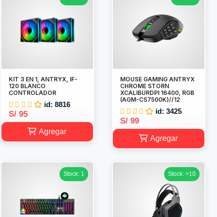
KIT 3 EN 1, ANTRYX, IF-
MOUSE GAMING ANTRYX
120 BLANCO
CHROME STORN
CONTROLADOR
XCALIBURDPI 16400, RGB
(AGM-CS7500K)//12
id: 8816
id: 3425
S/ 95
S/ 99
Agregar
Agregar
Stock: 1
Stock: >10