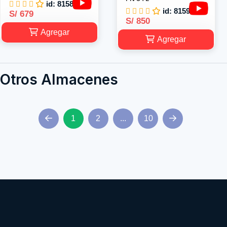
id: 8158
id: 8159
S/ 679
S/ 850
Agregar
Agregar
Otros Almacenes
1
2
...
10