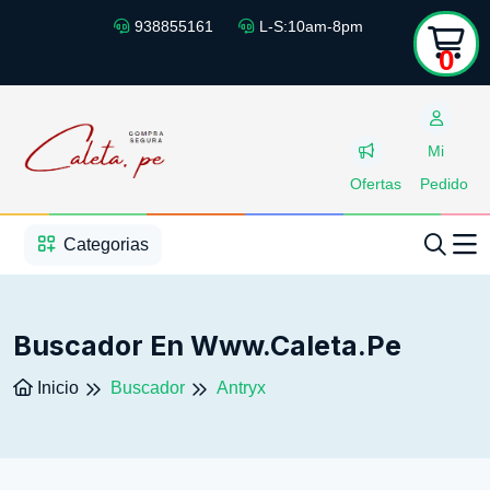
938855161
L-S:10am-8pm
0
Mi
Ofertas
Pedido
1
2
3
4
5
5
Categorias
Buscador En Www.caleta.pe
Inicio
Buscador
Antryx