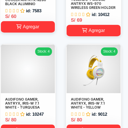
ANTRYX WS-970
BLACK ALUMINIO
WIRELESS GREEN HOLDER
id: 7583
id: 10412
S/ 60
S/ 69
Agregar
Agregar
Stock: 4
Stock: 4
AUDIFONO GAMER,
AUDIFONO GAMER,
ANTRYX, IRIS-W 7.1
ANTRYX, IRIS-W 7.1
WHITE - TURQUESA
WHITE - YELLOW
id: 10247
id: 9012
S/ 80
S/ 80