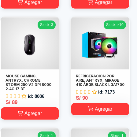
Agregar
Agregar
Stock: 3
Stock: >10
MOUSE GAMING,
REFRIGERACION POR
ANTRYX, CHROME
AIRE, ANTRYX, MIRAGE
STORM 250 V2 DPI 8000
410 ARGB BLACK LGA1700
2.4GHZ BT
id: 7173
id: 8086
S/ 90
S/ 89
Agregar
Agregar
Stock: 1
Stock: 1