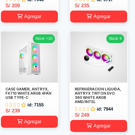
S/ 209
S/ 235
Agregar
Agregar
Stock: >10
Stock: 9
CASE GAMER, ANTRYX,
REFRIGERACION LIQUIDA,
FX710 WHITE ARGB 4FAN
ANTRYX TRITON EVO
USB TYPE-C
360 WHITE ARGB
AMD/INTEL
id: 7155
id: 7944
S/ 239
S/ 249
Agregar
Agregar