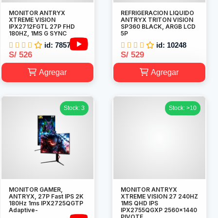
MONITOR ANTRYX
REFRIGERACION LIQUIDO
XTREME VISION
ANTRYX TRITON VISION
IPX2712FGTL 27P FHD
SP360 BLACK, ARGB LCD
180HZ, 1MS G SYNC
5P
id: 7857
id: 10248
S/ 526
S/ 529
Agregar
Agregar
Stock: 3
Stock: >10
MONITOR GAMER,
MONITOR ANTRYX
ANTRYX, 27P Fast IPS 2K
XTREME VISION 27 240HZ
180Hz 1ms IPX2725QGTP
1MS QHD IPS
Adaptive-
IPX2755QGXP 2560x1440
PIVOTE