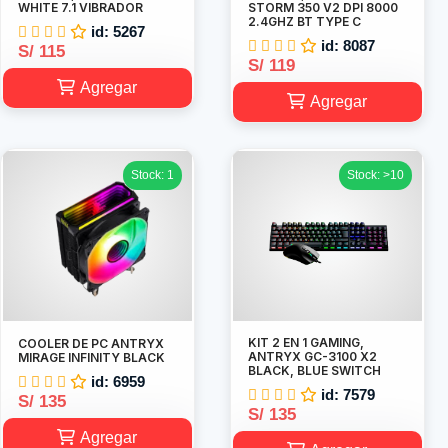
WHITE 7.1 VIBRADOR
STORM 350 V2 DPI 8000
2.4GHZ BT TYPE C
id: 5267
id: 8087
S/ 115
S/ 119
Agregar
Agregar
Stock: 1
Stock: >10
KIT 2 EN 1 GAMING,
COOLER DE PC ANTRYX
ANTRYX GC-3100 X2
MIRAGE INFINITY BLACK
BLACK, BLUE SWITCH
id: 6959
id: 7579
S/ 135
S/ 135
Agregar