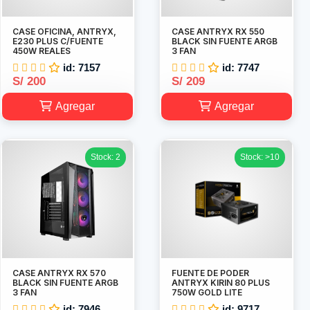
CASE OFICINA, ANTRYX,
CASE ANTRYX RX 550
E230 PLUS C/FUENTE
BLACK SIN FUENTE ARGB
450W REALES
3 FAN
id: 7157
id: 7747
S/ 200
S/ 209
Agregar
Agregar
Stock: 2
Stock: >10
CASE ANTRYX RX 570
FUENTE DE PODER
BLACK SIN FUENTE ARGB
ANTRYX KIRIN 80 PLUS
3 FAN
750W GOLD LITE
id: 7946
id: 9717