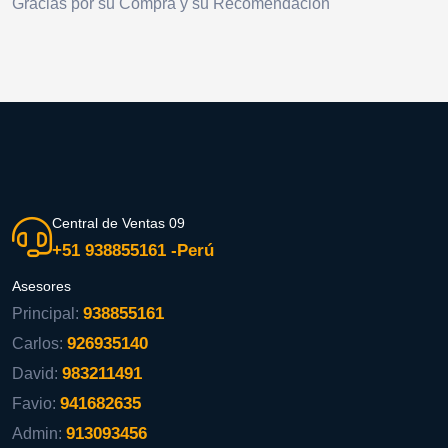
Gracias por su Compra y su Recomendacion
Central de Ventas 09
+51 938855161 -Perú
Asesores
938855161
Principal:
926935140
Carlos:
983211491
David:
941682635
Favio:
913093456
Admin: