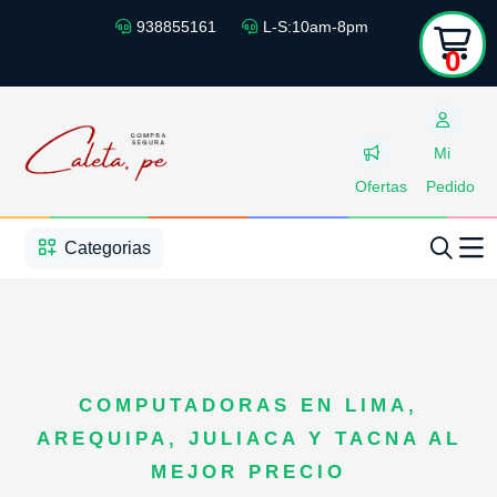
938855161
L-S:10am-8pm
0
Mi
Ofertas
Pedido
1
2
3
4
5
5
Categorias
COMPUTADORAS EN LIMA,
AREQUIPA, JULIACA Y TACNA AL
MEJOR PRECIO