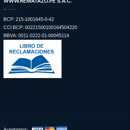
WWW.REMATAZO.PE S.A.C.
BCP: 215-1001645-0-42
CCI BCP: 00221500100164504220
BBVA: 0011-0222-01-00045114
Aceptamos: