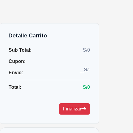
Detalle Carrito
Sub Total:
S/0
Cupon:
S/-
Envio:
---
Total:
S/0
Finalizar