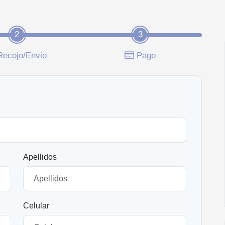
2
3
Recojo/Envio
Pago
Apellidos
Celular