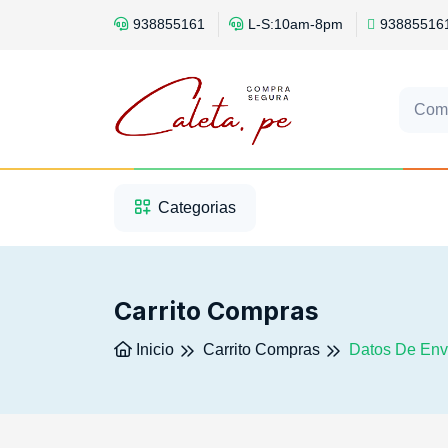
938855161
L-S:10am-8pm
93885516
Com
1
2
3
Categorias
Carrito Compras
Inicio
Carrito Compras
Datos De Env