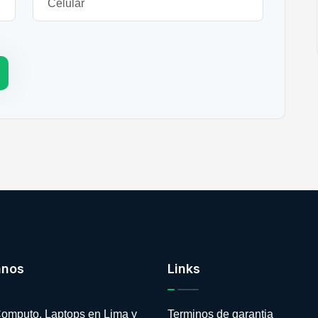
anos
Links
omputo, Laptops en Lima y
Terminos de garantia