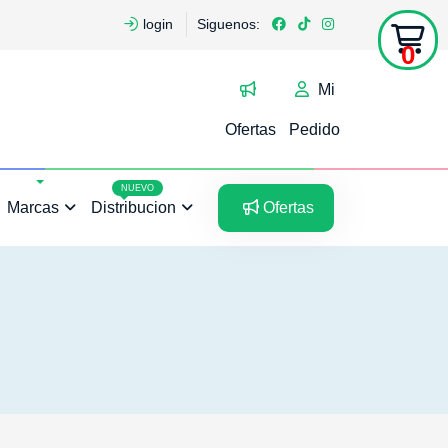
login
Siguenos:
0
Mi
Ofertas
Pedido
5
5
NUEVO
Marcas
Distribucion
Ofertas