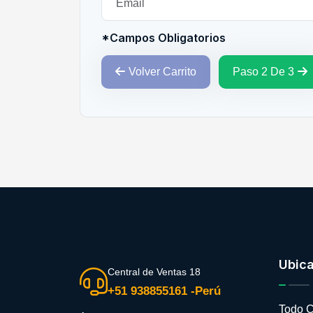
*Campos Obligatorios
Volver Carrito
Paso 2 De 3
Ubic
Central de Ventas 18
+51 938855161 -Perú
Todo C