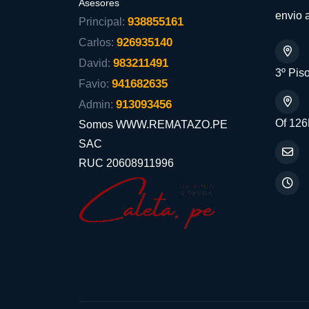
Asesores
envio a
938855161
Principal:
926935140
Carlos:
983211491
David:
3º Piso
941682635
Favio:
913093456
Admin:
Of 126
Somos WWW.REMATAZO.PE
SAC
RUC 20608911996