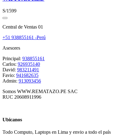
S/1599
Central de Ventas 01
+51 938855161 -Perú
Asesores
Principal:
938855161
Carlos:
926935140
David:
983211491
Favio:
941682635
Admin:
913093456
Somos WWW.REMATAZO.PE SAC
RUC 20608911996
Ubicanos
Todo Computo, Laptops en Lima y envio a todo el país