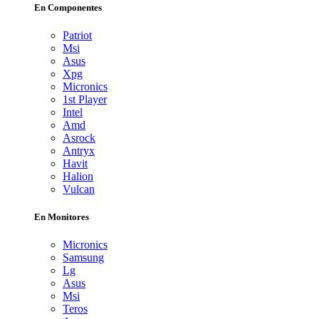
En Componentes
Patriot
Msi
Asus
Xpg
Micronics
1st Player
Intel
Amd
Asrock
Antryx
Havit
Halion
Vulcan
En Monitores
Micronics
Samsung
Lg
Asus
Msi
Teros