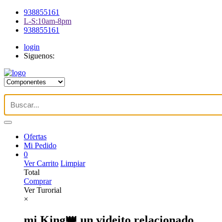
938855161
L-S:10am-8pm
938855161
login
Siguenos:
Ofertas
Mi Pedido
0
Ver Carrito
Limpiar
Total
Comprar
Ver Turorial
×
mi King👑 un videito relacionado