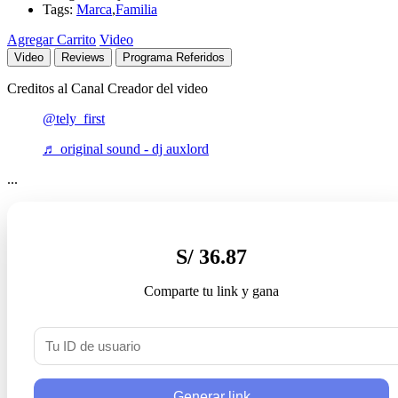
Tags:
Marca
,
Familia
Agregar Carrito
Video
Video
Reviews
Programa Referidos
Creditos al Canal Creador del video
@tely_first
♬ original sound - dj auxlord
...
S/ 36.87
Comparte tu link y gana
Generar link