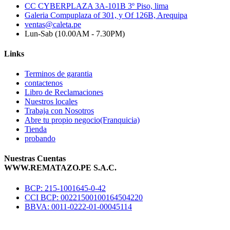
CC CYBERPLAZA 3A-101B 3º Piso, lima
Galeria Compuplaza of 301, y Of 126B, Arequipa
ventas@caleta.pe
Lun-Sab (10.00AM - 7.30PM)
Links
Terminos de garantia
contactenos
Libro de Reclamaciones
Nuestros locales
Trabaja con Nosotros
Abre tu propio negocio(Franquicia)
Tienda
probando
Nuestras Cuentas
WWW.REMATAZO.PE S.A.C.
BCP: 215-1001645-0-42
CCI BCP: 00221500100164504220
BBVA: 0011-0222-01-00045114