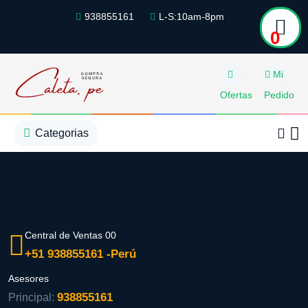
938855161
L-S:10am-8pm
0
Mi
Ofertas
Pedido
1
2
3
4
5
5
Categorias
Central de Ventas 00
+51 938855161 -Perú
Asesores
938855161
Principal: