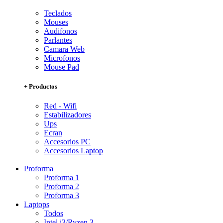
Teclados
Mouses
Audifonos
Parlantes
Camara Web
Microfonos
Mouse Pad
+ Productos
Red - Wifi
Estabilizadores
Ups
Ecran
Accesorios PC
Accesorios Laptop
Proforma
Proforma 1
Proforma 2
Proforma 3
Laptops
Todos
Intel i3/Ryzen 3