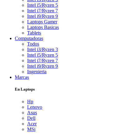
Intel i5/Ryzen 5
Intel i7/Ryzen 7
Intel i9/Ryzen 9
Laptops Gamer
Laptops Basicas
Tablets
Computadoras
Todos
Intel i3/Ryzen 3
Intel i5/Ryzen 5
Intel i7/Ryzen 7
Intel i9/Ryzen 9
Ingenieria
Marcas
En Laptops
Hp
Lenovo
Asus
Dell
Acer
MSi