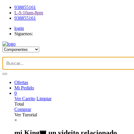
938855161
L-S:10am-8pm
938855161
login
Siguenos:
Ofertas
Mi Pedido
0
Ver Carrito
Limpiar
Total
Comprar
Ver Turorial
×
mi King👑 un videito relacionado