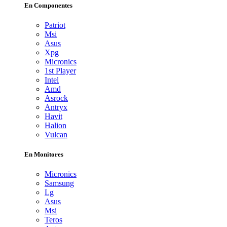
En Componentes
Patriot
Msi
Asus
Xpg
Micronics
1st Player
Intel
Amd
Asrock
Antryx
Havit
Halion
Vulcan
En Monitores
Micronics
Samsung
Lg
Asus
Msi
Teros