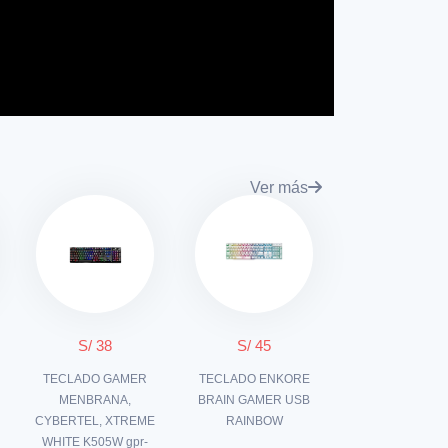
Ver más
S/ 38
S/ 45
TECLADO GAMER
TECLADO ENKORE
MENBRANA,
BRAIN GAMER USB
CYBERTEL, XTREME
RAINBOW
WHITE K505W gpr-