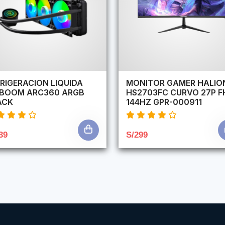
RIGERACION LIQUIDA
MONITOR GAMER HALIO
RBOOM ARC360 ARGB
HS2703FC CURVO 27P F
ACK
144HZ GPR-000911
39
S/299