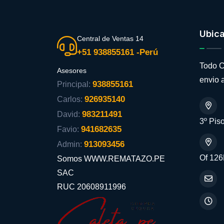
Ubic
Central de Ventas 14
+51 938855161 -Perú
Todo C
Asesores
envio a
938855161
Principal:
926935140
Carlos:
983211491
David:
3º Piso
941682635
Favio:
913093456
Admin:
Of 126
Somos WWW.REMATAZO.PE
SAC
RUC 20608911996