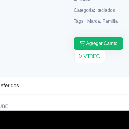
Categoria:
teclados
Tags:
Marca
,
Familia
Agregar Carrito
Video
eferidos
TUBE