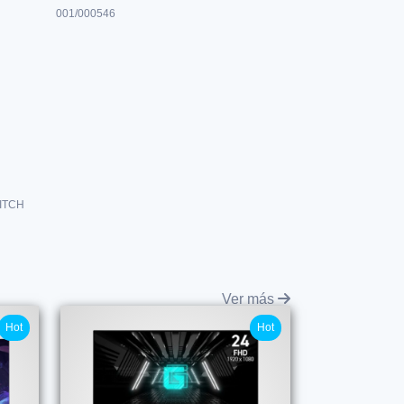
001/000546
ITCH
Ver más
Hot
Hot