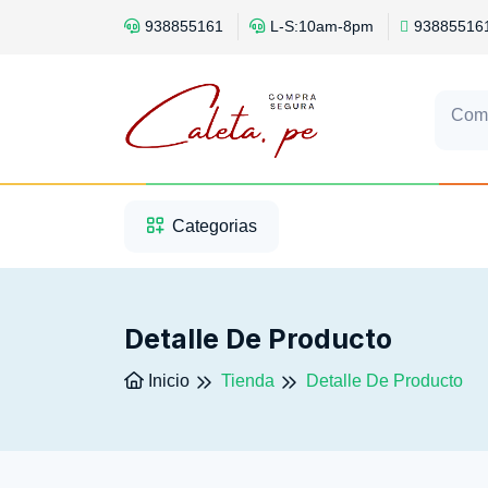
938855161
L-S:10am-8pm
93885516
Com
1
2
3
Categorias
Detalle De Producto
Inicio
Tienda
Detalle De Producto