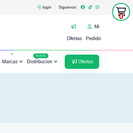
login
Siguenos:
0
Mi
Ofertas
Pedido
5
5
NUEVO
Marcas
Distribucion
Ofertas