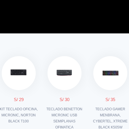
S/ 29
S/ 30
S/ 35
KIT TECLADO OFICINA,
TECLADO BENETTON
TECLADO GAMER
MICRONIC, NORTON
MICRONIC USB
MENBRANA,
BLACK T100
SEMIPLANAS
CYBERTEL, XTREME
OFIMATICA
BLACK K505W