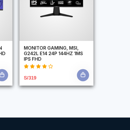
N
MONITOR GAMING, MSI,
HD
G242L E14 24P 144HZ 1MS
IPS FHD
S/319