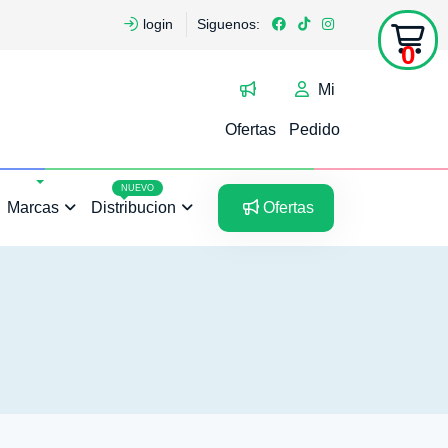
login
Siguenos:
0
Mi
Ofertas
Pedido
5
5
NUEVO
Marcas
Distribucion
Ofertas