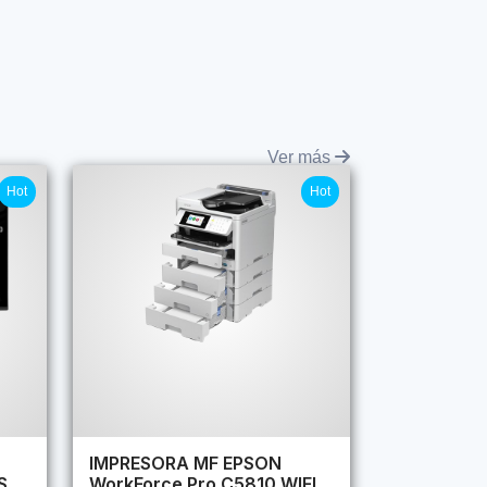
Ver más
Hot
Hot
IMPRESORA MF EPSON
S
WorkForce Pro C5810 WIFI