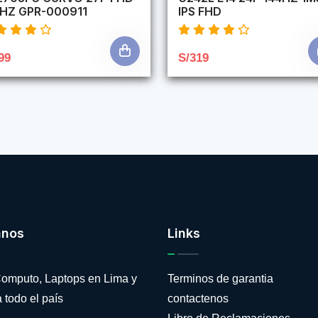
4HZ GPR-000911
IPS FHD
99
S/319
anos
Links
omputo, Laptops en Lima y
Terminos de garantia
 todo el país
contactenos