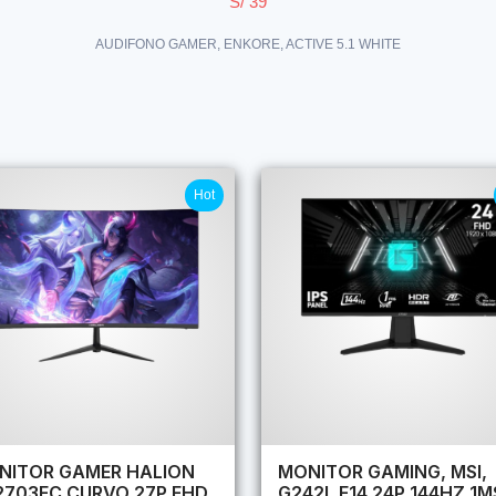
S/ 39
AUDIFONO GAMER, ENKORE, ACTIVE 5.1 WHITE
Hot
NITOR GAMER HALION
MONITOR GAMING, MSI,
2703FC CURVO 27P FHD
G242L E14 24P 144HZ 1M