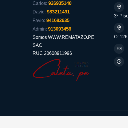
926935140
Carlos:
983211491
David:
3º Piso
941682635
Favio:
913093456
Admin:
Of 126
Somos WWW.REMATAZO.PE
SAC
RUC 20608911996
Aceptamos: