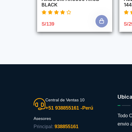
BLACK
14
S/139
S/2
Ubic
Central de Ventas 10
+51 938855161 -Perú
Todo C
Asesores
envio a
938855161
Principal: