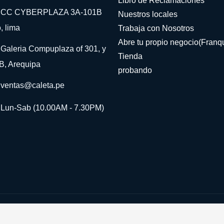
Libro de Reclamaciones
CC CYBERPLAZA 3A-101B
Nuestros locales
, lima
Trabaja con Nosotros
Abre tu propio negocio(Franqu
Galeria Compuplaza of 301, y
Tienda
B, Arequipa
probando
ventas@caleta.pe
Lun-Sab (10.00AM - 7.30PM)
©Derechos Reservados
Gydref
2024
Si