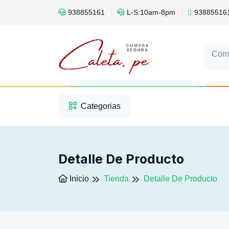
938855161
L-S:10am-8pm
93885516
Com
1
2
3
Categorias
Detalle De Producto
Inicio
Tienda
Detalle De Producto