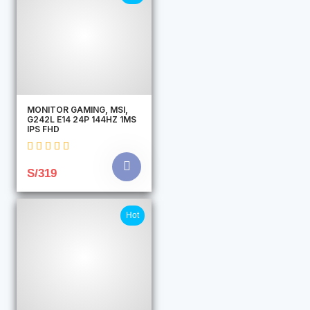
MONITOR GAMING, MSI,
G242L E14 24P 144HZ 1MS
IPS FHD
S/319
Hot