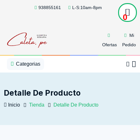
938855161
L-S:10am-8pm
0
Mi
Ofertas
Pedido
1
2
3
4
5
5
Categorias
Detalle De Producto
Inicio
Tienda
Detalle De Producto