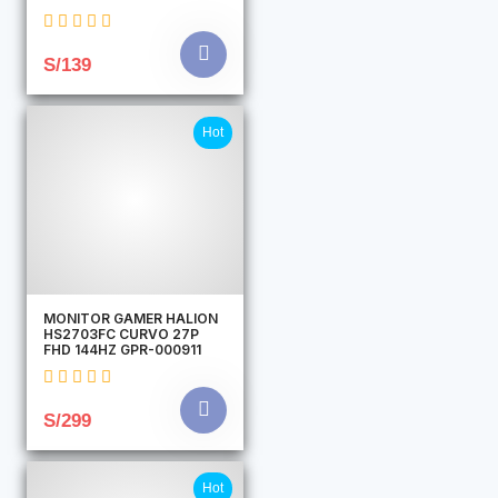
S/139
Hot
MONITOR GAMER HALION
HS2703FC CURVO 27P
FHD 144HZ GPR-000911
S/299
Hot