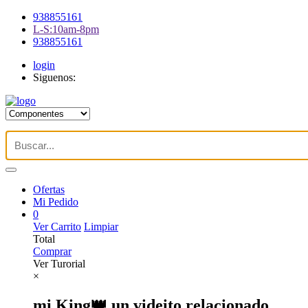
938855161
L-S:10am-8pm
938855161
login
Siguenos:
Ofertas
Mi Pedido
0
Ver Carrito
Limpiar
Total
Comprar
Ver Turorial
×
mi King👑 un videito relacionado