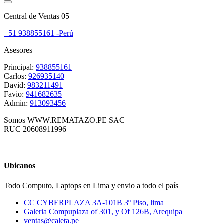
Central de Ventas 05
+51 938855161 -Perú
Asesores
Principal:
938855161
Carlos:
926935140
David:
983211491
Favio:
941682635
Admin:
913093456
Somos WWW.REMATAZO.PE SAC
RUC 20608911996
Ubicanos
Todo Computo, Laptops en Lima y envio a todo el país
CC CYBERPLAZA 3A-101B 3º Piso, lima
Galeria Compuplaza of 301, y Of 126B, Arequipa
ventas@caleta.pe