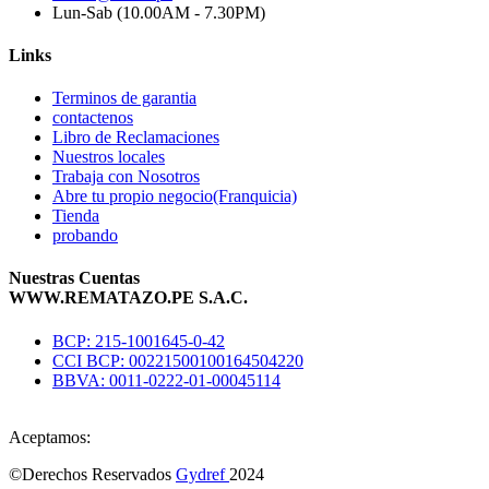
Lun-Sab (10.00AM - 7.30PM)
Links
Terminos de garantia
contactenos
Libro de Reclamaciones
Nuestros locales
Trabaja con Nosotros
Abre tu propio negocio(Franquicia)
Tienda
probando
Nuestras Cuentas
WWW.REMATAZO.PE S.A.C.
BCP: 215-1001645-0-42
CCI BCP: 00221500100164504220
BBVA: 0011-0222-01-00045114
Aceptamos:
©Derechos Reservados
Gydref
2024