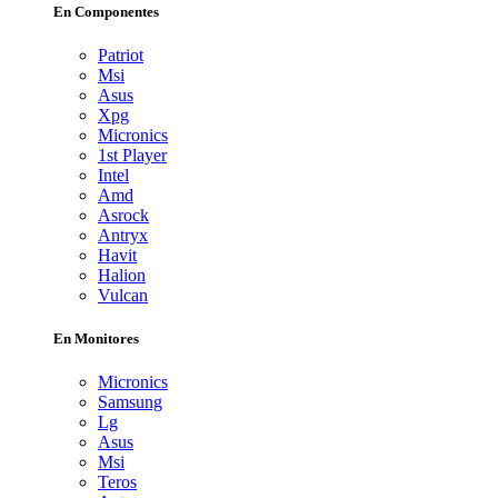
En Componentes
Patriot
Msi
Asus
Xpg
Micronics
1st Player
Intel
Amd
Asrock
Antryx
Havit
Halion
Vulcan
En Monitores
Micronics
Samsung
Lg
Asus
Msi
Teros