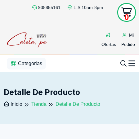
938855161
L-S:10am-8pm
0
Mi
Ofertas
Pedido
1
2
3
4
5
5
Categorias
Detalle De Producto
Inicio
Tienda
Detalle De Producto