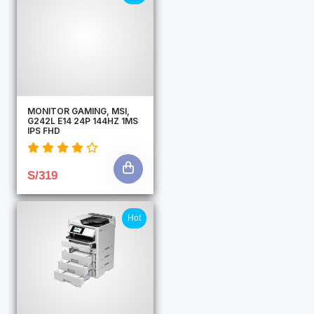
MONITOR GAMING, MSI,
G242L E14 24P 144HZ 1MS
IPS FHD
S/319
Hot