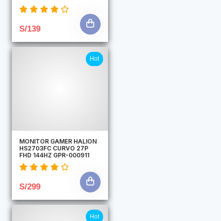
S/139
Hot
MONITOR GAMER HALION
HS2703FC CURVO 27P
FHD 144HZ GPR-000911
S/299
Hot