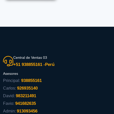
Central de Ventas 03
+51 938855161 -Perú
Asesores
938855161
Principal:
926935140
Carlos:
983211491
David:
941682635
Favio:
913093456
Admin: