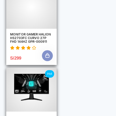
MONITOR GAMER HALION
HS2703FC CURVO 27P
FHD 144HZ GPR-000911
S/299
Hot