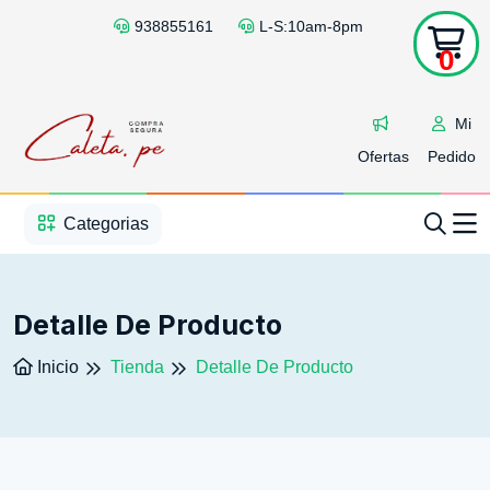
938855161
L-S:10am-8pm
0
Mi
Ofertas
Pedido
1
2
3
4
5
5
Categorias
Detalle De Producto
Inicio
Tienda
Detalle De Producto