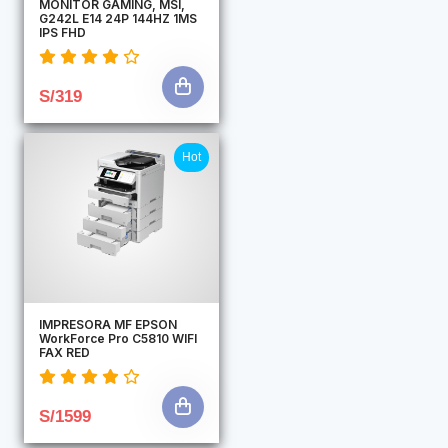
MONITOR GAMING, MSI,
G242L E14 24P 144HZ 1MS
IPS FHD
S/319
Hot
IMPRESORA MF EPSON
WorkForce Pro C5810 WIFI
FAX RED
S/1599