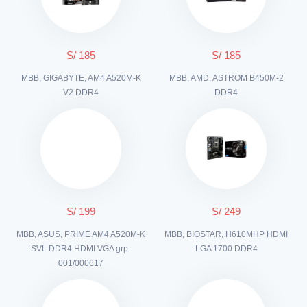
S/ 185
S/ 185
MBB, GIGABYTE, AM4 A520M-K
MBB, AMD, ASTROM B450M-2
V2 DDR4
DDR4
S/ 199
S/ 249
MBB, ASUS, PRIME AM4 A520M-K
MBB, BIOSTAR, H610MHP HDMI
SVL DDR4 HDMI VGA grp-
LGA 1700 DDR4
001/000617