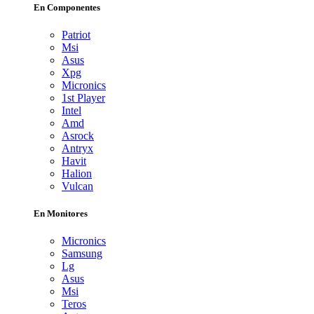
En Componentes
Patriot
Msi
Asus
Xpg
Micronics
1st Player
Intel
Amd
Asrock
Antryx
Havit
Halion
Vulcan
En Monitores
Micronics
Samsung
Lg
Asus
Msi
Teros