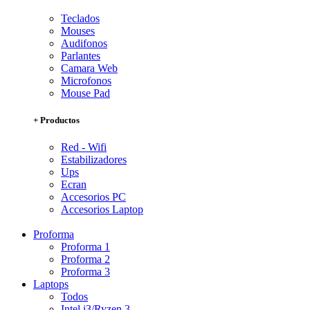
Teclados
Mouses
Audifonos
Parlantes
Camara Web
Microfonos
Mouse Pad
+ Productos
Red - Wifi
Estabilizadores
Ups
Ecran
Accesorios PC
Accesorios Laptop
Proforma
Proforma 1
Proforma 2
Proforma 3
Laptops
Todos
Intel i3/Ryzen 3