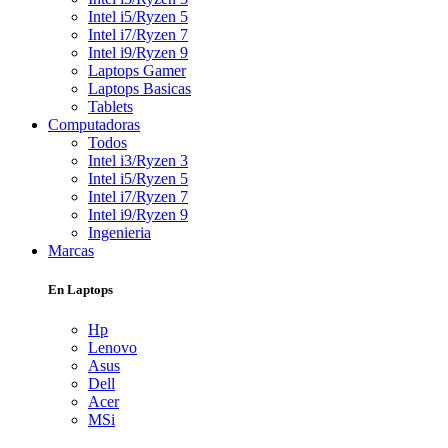
Intel i5/Ryzen 5
Intel i7/Ryzen 7
Intel i9/Ryzen 9
Laptops Gamer
Laptops Basicas
Tablets
Computadoras
Todos
Intel i3/Ryzen 3
Intel i5/Ryzen 5
Intel i7/Ryzen 7
Intel i9/Ryzen 9
Ingenieria
Marcas
En Laptops
Hp
Lenovo
Asus
Dell
Acer
MSi