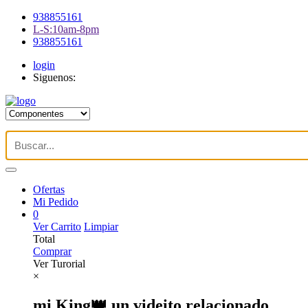
938855161
L-S:10am-8pm
938855161
login
Siguenos:
Ofertas
Mi Pedido
0
Ver Carrito
Limpiar
Total
Comprar
Ver Turorial
×
mi King👑 un videito relacionado