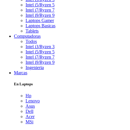
Intel i5/Ryzen 5
Intel i7/Ryzen 7
Intel i9/Ryzen 9
Laptops Gamer
Laptops Basicas
Tablets
Computadoras
Todos
Intel i3/Ryzen 3
Intel i5/Ryzen 5
Intel i7/Ryzen 7
Intel i9/Ryzen 9
Ingenieria
Marcas
En Laptops
Hp
Lenovo
Asus
Dell
Acer
MSi