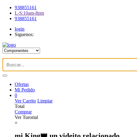
938855161
L-S:10am-8pm
938855161
login
Siguenos:
Ofertas
Mi Pedido
0
Ver Carrito
Limpiar
Total
Comprar
Ver Turorial
×
mi King👑 un videito relacionado