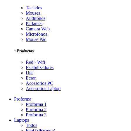
Teclados
Mouses
Audifonos
Parlantes
Camara Web
Microfonos
Mouse Pad
+ Productos
Red - Wifi
Estabilizadores
Ups
Ecran
Accesorios PC
Accesorios Laptop
Proforma
Proforma 1
Proforma 2
Proforma 3
Laptops
Todos
Intel i3/Ryzen 3