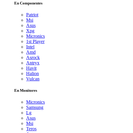
En Componentes
Patriot
Msi
Asus
Xpg
Micronics
1st Player
Intel
Amd
Asrock
Antryx
Havit
Halion
Vulcan
En Monitores
Micronics
Samsung
Lg
Asus
Msi
Teros