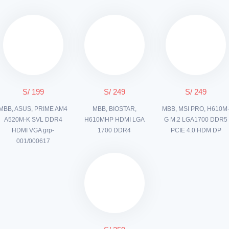
S/ 199
S/ 249
S/ 249
MBB, ASUS, PRIME AM4
MBB, BIOSTAR,
MBB, MSI PRO, H610M
A520M-K SVL DDR4
H610MHP HDMI LGA
G M.2 LGA1700 DDR5
HDMI VGA grp-
1700 DDR4
PCIE 4.0 HDM DP
001/000617