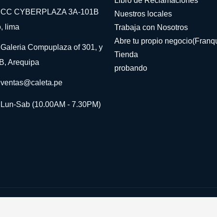
Libro de Reclamaciones
CC CYBERPLAZA 3A-101B
Nuestros locales
, lima
Trabaja con Nosotros
Abre tu propio negocio(Franqu
Galeria Compuplaza of 301, y
Tienda
B, Arequipa
probando
ventas@caleta.pe
Lun-Sab (10.00AM - 7.30PM)
©Derechos Reservados
Gydref
2024
Si