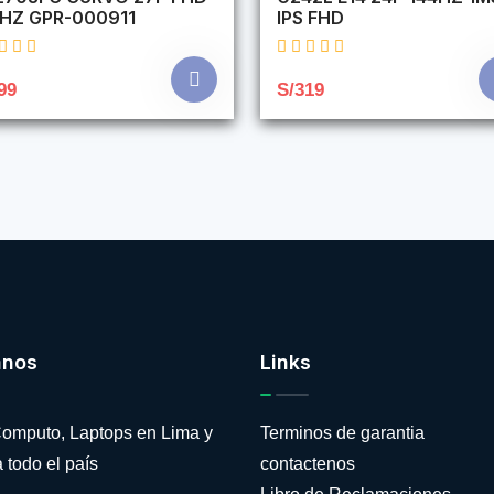
4HZ GPR-000911
IPS FHD
99
S/319
anos
Links
omputo, Laptops en Lima y
Terminos de garantia
 todo el país
contactenos