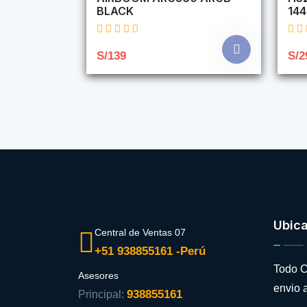
BLACK
14
S/139
S/2
Ubic
Central de Ventas 07
+51 938855161 -Perú
Todo C
Asesores
envio a
938855161
Principal: