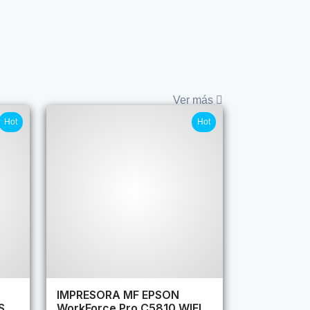
Ver más
Hot
Hot
IMPRESORA MF EPSON
S
WorkForce Pro C5810 WIFI