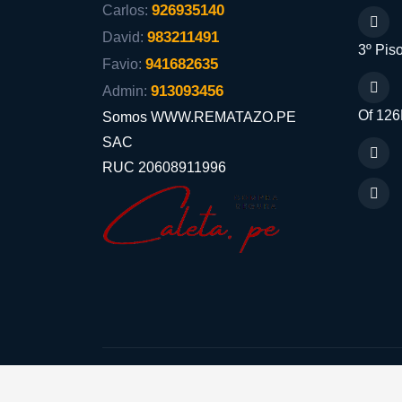
926935140
Carlos:
983211491
David:
3º Piso
941682635
Favio:
913093456
Admin:
Of 126
Somos WWW.REMATAZO.PE
SAC
RUC 20608911996
Aceptamos: