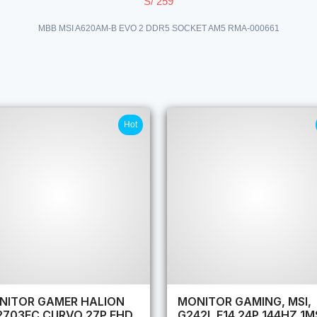
S/ 259
MBB MSI A620AM-B EVO 2 DDR5 SOCKET AM5 RMA-000661
Hot
NITOR GAMER HALION
MONITOR GAMING, MSI,
2703FC CURVO 27P FHD
G242L E14 24P 144HZ 1M