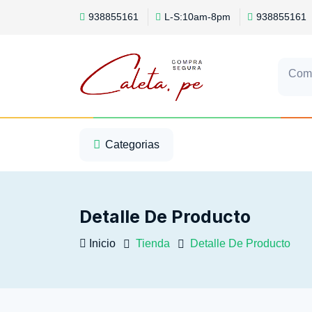
938855161
L-S:10am-8pm
938855161
Com
1
2
3
Categorias
Detalle De Producto
Inicio
Tienda
Detalle De Producto