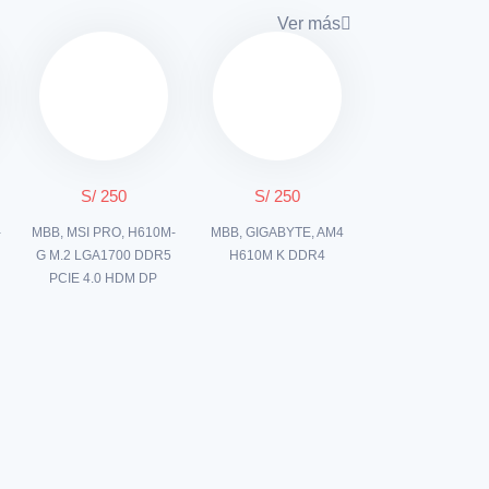
Ver más
S/ 250
S/ 250
-
MBB, MSI PRO, H610M-
MBB, GIGABYTE, AM4
G M.2 LGA1700 DDR5
H610M K DDR4
PCIE 4.0 HDM DP