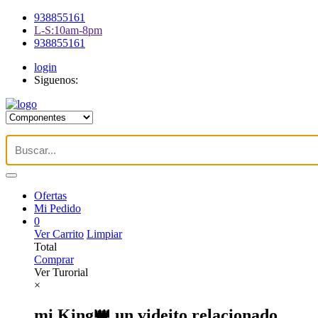
938855161
L-S:10am-8pm
938855161
login
Siguenos:
Ofertas
Mi Pedido
0
Ver Carrito
Limpiar
Total
Comprar
Ver Turorial
×
mi King👑 un videito relacionado