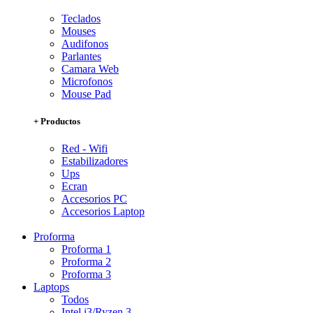
Teclados
Mouses
Audifonos
Parlantes
Camara Web
Microfonos
Mouse Pad
+ Productos
Red - Wifi
Estabilizadores
Ups
Ecran
Accesorios PC
Accesorios Laptop
Proforma
Proforma 1
Proforma 2
Proforma 3
Laptops
Todos
Intel i3/Ryzen 3