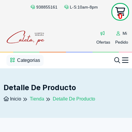
938855161
L-S:10am-8pm
0
Mi
Ofertas
Pedido
1
2
3
4
5
5
Categorias
Detalle De Producto
Inicio
Tienda
Detalle De Producto