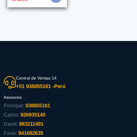
Central de Ventas 14
+51 938855161 -Perú
Asesores
938855161
Principal:
926935140
Carlos:
983211491
David:
941682635
Favio: