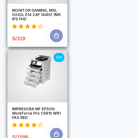
MONITOR GAMING, MSI,
G242L E14 24P 144HZ 1MS
IPS FHD
S/319
Hot
IMPRESORA MF EPSON
WorkForce Pro C5810 WIFI
FAX RED
S/1599