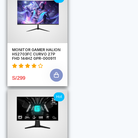
MONITOR GAMER HALION
HS2703FC CURVO 27P
FHD 144HZ GPR-000911
S/299
Hot