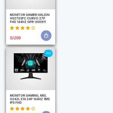
MONITOR GAMER HALION
HS2703FC CURVO 27P
FHD 144HZ GPR-000911
S/299
Hot
MONITOR GAMING, MSI,
G242L E14 24P 144HZ 1MS
IPS FHD