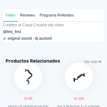
Video
Reviews
Programa Referidos
Creditos al Canal Creador del video
@tely_first
♬ original sound - dj auxlord
Productos Relacionados
Ver más
S/ 89
S/ 109
BRAZO DE MONITOR HALION
RACK MONITOR, KLIP XTREME,