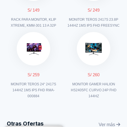
S/ 149
S/ 249
RACK PARA MONITOR, KLIP
MONITOR TEROS 2417S 23.8P
XTREME, KMM-301 13 A 32P
144HZ 1MS IPS FHD FREESYNC
S/ 259
S/ 260
MONITOR TEROS 24“ 2417S
MONITOR GAMER HALION
144HZ 1MS IPS FHD RMA-
HS2405FC CURVO 24P FHD
000884
144HZ
Otras Ofertas
Ver más