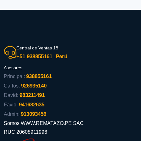
Central de Ventas 18
+51 938855161 -Perú
Asesores
938855161
Principal:
926935140
Carlos:
983211491
David:
941682635
Favio:
913093456
Admin:
Somos WWW.REMATAZO.PE SAC
RUC 20608911996