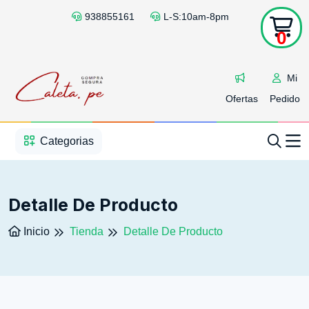
938855161
L-S:10am-8pm
0
Mi
Ofertas
Pedido
1
2
3
4
5
5
Categorias
Detalle De Producto
Inicio
Tienda
Detalle De Producto