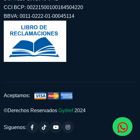
CCI BCP: 00221500100164504220
BBVA: 0011-0222-01-00045114
Aceptamos:
©Derechos Reservados
Gydref
2024
Siguenos: