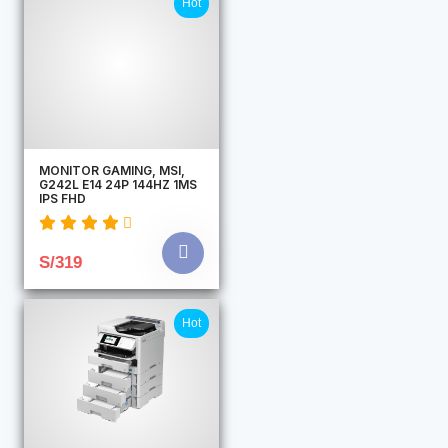
Hot
MONITOR GAMING, MSI,
G242L E14 24P 144HZ 1MS
IPS FHD
S/319
Hot