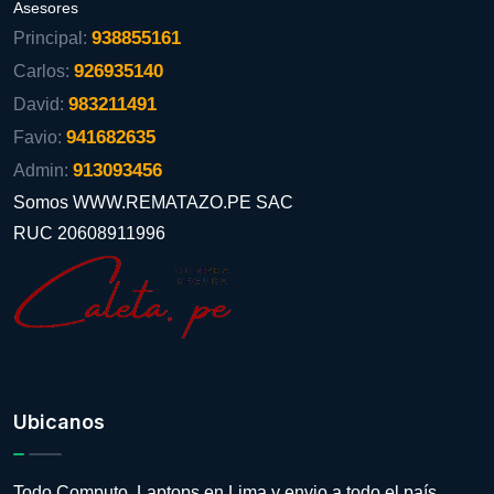
Asesores
938855161
Principal:
926935140
Carlos:
983211491
David:
941682635
Favio:
913093456
Admin:
Somos WWW.REMATAZO.PE SAC
RUC 20608911996
Ubicanos
Todo Computo, Laptops en Lima y envio a todo el país