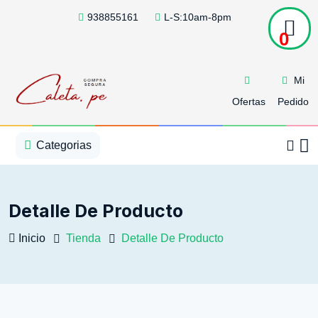
938855161
L-S:10am-8pm
0
Mi
Ofertas
Pedido
1
2
3
4
5
5
Categorias
Detalle De Producto
Inicio
Tienda
Detalle De Producto