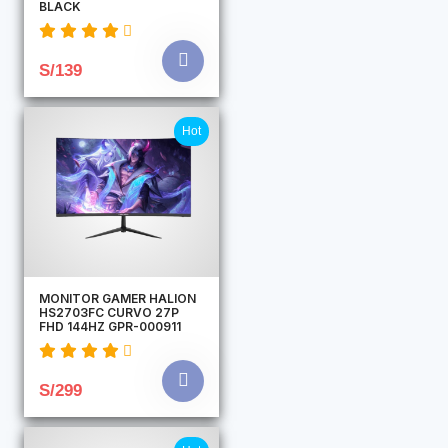
BLACK
S/139
Hot
MONITOR GAMER HALION
HS2703FC CURVO 27P
FHD 144HZ GPR-000911
S/299