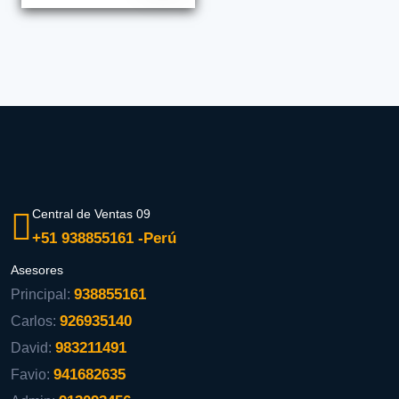
Central de Ventas 09
+51 938855161 -Perú
Asesores
938855161
Principal:
926935140
Carlos:
983211491
David:
941682635
Favio: