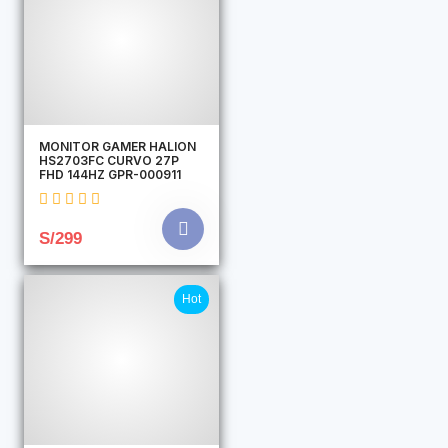
MONITOR GAMER HALION
HS2703FC CURVO 27P
FHD 144HZ GPR-000911
S/299
Hot