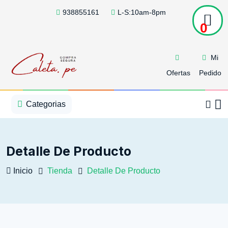
938855161
L-S:10am-8pm
0
Mi
Ofertas
Pedido
1
2
3
4
5
5
Categorias
Detalle De Producto
Inicio
Tienda
Detalle De Producto