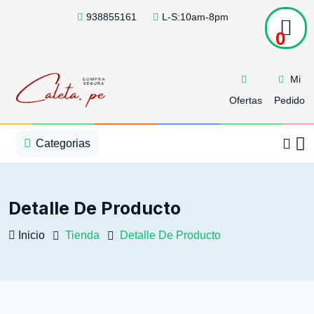
938855161
L-S:10am-8pm
0
Mi
Ofertas
Pedido
1
2
3
4
5
5
Categorias
Detalle De Producto
Inicio
Tienda
Detalle De Producto