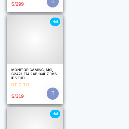
S/299
Hot
MONITOR GAMING, MSI,
G242L E14 24P 144HZ 1MS
IPS FHD
S/319
Hot