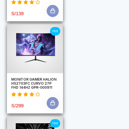
S/139
Hot
MONITOR GAMER HALION
HS2703FC CURVO 27P
FHD 144HZ GPR-000911
S/299
Hot