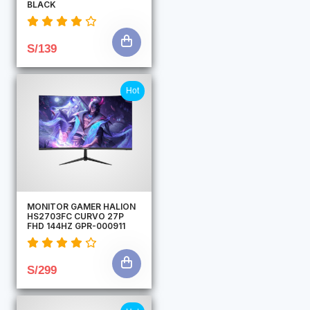
BLACK
S/139
Hot
MONITOR GAMER HALION
HS2703FC CURVO 27P
FHD 144HZ GPR-000911
S/299