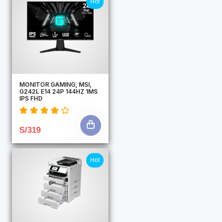
Hot
MONITOR GAMING, MSI,
G242L E14 24P 144HZ 1MS
IPS FHD
S/319
Hot