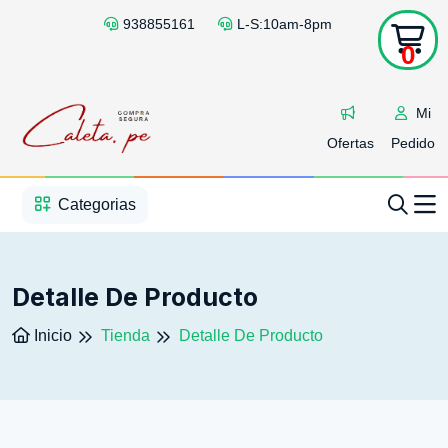
938855161
L-S:10am-8pm
0
Mi
Ofertas
Pedido
1
2
3
4
5
5
Categorias
Detalle De Producto
Inicio
Tienda
Detalle De Producto