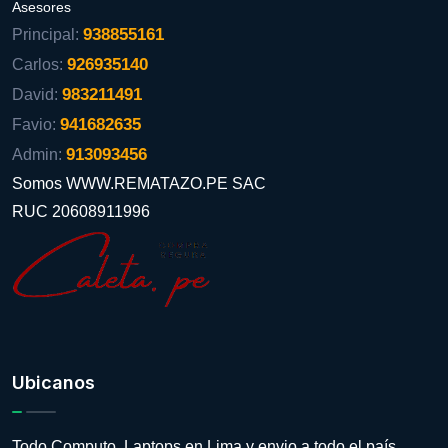
Asesores
938855161
Principal:
926935140
Carlos:
983211491
David:
941682635
Favio:
913093456
Admin:
Somos WWW.REMATAZO.PE SAC
RUC 20608911996
Ubicanos
Todo Computo, Laptops en Lima y envio a todo el país