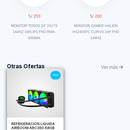
S/ 259
S/ 260
MONITOR TEROS 24“ 2417S
MONITOR GAMER HALION
144HZ 1MS IPS FHD RMA-
HS2405FC CURVO 24P FHD
000884
144HZ
Otras Ofertas
Ver más
Hot
REFRIGERACION LIQUIDA
AIRBOOM ARC360 ARGB