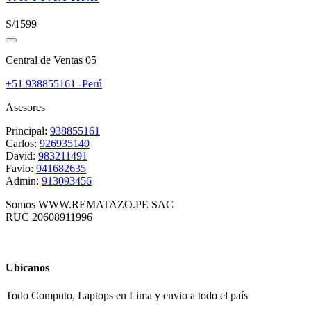
S/1599
Central de Ventas 05
+51 938855161 -Perú
Asesores
Principal:
938855161
Carlos:
926935140
David:
983211491
Favio:
941682635
Admin:
913093456
Somos WWW.REMATAZO.PE SAC
RUC 20608911996
Ubicanos
Todo Computo, Laptops en Lima y envio a todo el país