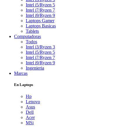
Intel i5/Ryzen 5
Intel i7/Ryzen 7
Intel i9/Ryzen 9
Laptops Gamer
Laptops Basicas
Tablets
Computadoras
Todos
Intel i3/Ryzen 3
Intel i5/Ryzen 5
Intel i7/Ryzen 7
Intel i9/Ryzen 9
Ingenieria
Marcas
En Laptops
Hp
Lenovo
Asus
Dell
Acer
MSi