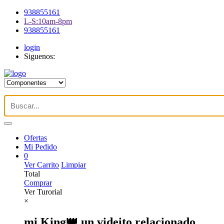
938855161
L-S:10am-8pm
938855161
login
Siguenos:
Ofertas
Mi Pedido
0
Ver Carrito
Limpiar
Total
Comprar
Ver Turorial
×
mi King👑 un videito relacionado