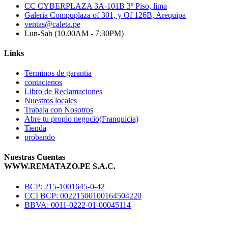
CC CYBERPLAZA 3A-101B 3º Piso, lima
Galeria Compuplaza of 301, y Of 126B, Arequipa
ventas@caleta.pe
Lun-Sab (10.00AM - 7.30PM)
Links
Terminos de garantia
contactenos
Libro de Reclamaciones
Nuestros locales
Trabaja con Nosotros
Abre tu propio negocio(Franquicia)
Tienda
probando
Nuestras Cuentas
WWW.REMATAZO.PE S.A.C.
BCP: 215-1001645-0-42
CCI BCP: 00221500100164504220
BBVA: 0011-0222-01-00045114