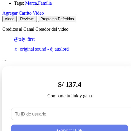
Tags:
Marca
,
Familia
Agregar Carrito
Video
Video
Reviews
Programa Referidos
Creditos al Canal Creador del video
@tely_first
♬ original sound - dj auxlord
...
S/ 137.4
Comparte tu link y gana
Generar link