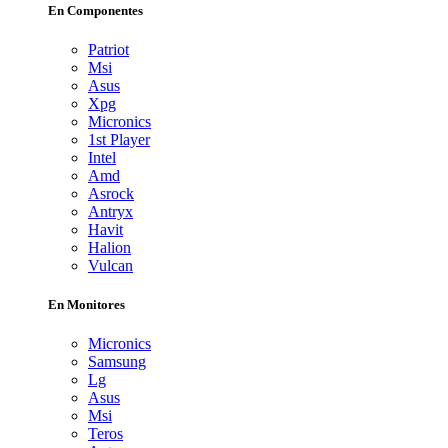
En Componentes
Patriot
Msi
Asus
Xpg
Micronics
1st Player
Intel
Amd
Asrock
Antryx
Havit
Halion
Vulcan
En Monitores
Micronics
Samsung
Lg
Asus
Msi
Teros