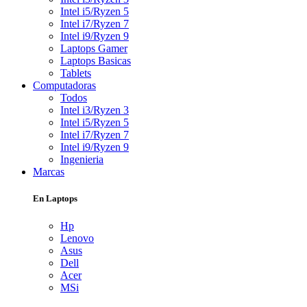
Intel i5/Ryzen 5
Intel i7/Ryzen 7
Intel i9/Ryzen 9
Laptops Gamer
Laptops Basicas
Tablets
Computadoras
Todos
Intel i3/Ryzen 3
Intel i5/Ryzen 5
Intel i7/Ryzen 7
Intel i9/Ryzen 9
Ingenieria
Marcas
En Laptops
Hp
Lenovo
Asus
Dell
Acer
MSi