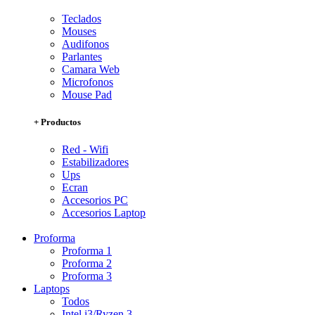
Teclados
Mouses
Audifonos
Parlantes
Camara Web
Microfonos
Mouse Pad
+ Productos
Red - Wifi
Estabilizadores
Ups
Ecran
Accesorios PC
Accesorios Laptop
Proforma
Proforma 1
Proforma 2
Proforma 3
Laptops
Todos
Intel i3/Ryzen 3