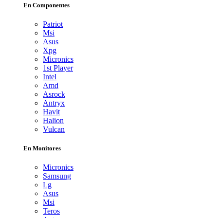
En Componentes
Patriot
Msi
Asus
Xpg
Micronics
1st Player
Intel
Amd
Asrock
Antryx
Havit
Halion
Vulcan
En Monitores
Micronics
Samsung
Lg
Asus
Msi
Teros