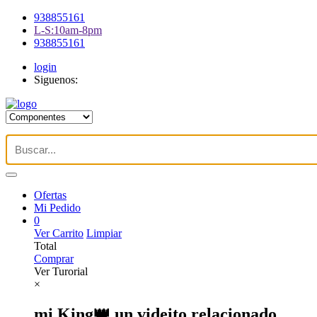
938855161
L-S:10am-8pm
938855161
login
Siguenos:
Ofertas
Mi Pedido
0
Ver Carrito
Limpiar
Total
Comprar
Ver Turorial
×
mi King👑 un videito relacionado