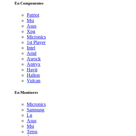
En Componentes
Patriot
Msi
Asus
Xpg
Micronics
1st Player
Intel
Amd
Asrock
Antryx
Havit
Halion
Vulcan
En Monitores
Micronics
Samsung
Lg
Asus
Msi
Teros