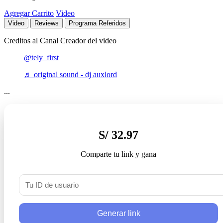
Agregar Carrito
Video
Video
Reviews
Programa Referidos
Creditos al Canal Creador del video
@tely_first
♬ original sound - dj auxlord
...
S/ 32.97
Comparte tu link y gana
Generar link