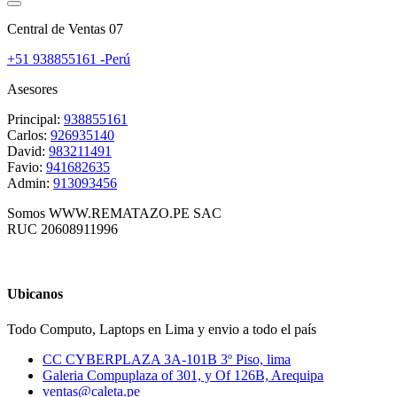
Central de Ventas 07
+51 938855161 -Perú
Asesores
Principal:
938855161
Carlos:
926935140
David:
983211491
Favio:
941682635
Admin:
913093456
Somos WWW.REMATAZO.PE SAC
RUC 20608911996
Ubicanos
Todo Computo, Laptops en Lima y envio a todo el país
CC CYBERPLAZA 3A-101B 3º Piso, lima
Galeria Compuplaza of 301, y Of 126B, Arequipa
ventas@caleta.pe