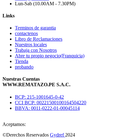
Lun-Sab (10.00AM - 7.30PM)
Links
Terminos de garantia
contactenos
Libro de Reclamaciones
Nuestros locales
Trabaja con Nosotros
Abre tu propio negocio(Franquicia)
Tienda
probando
Nuestras Cuentas
WWW.REMATAZO.PE S.A.C.
BCP: 215-1001645-0-42
CCI BCP: 00221500100164504220
BBVA: 0011-0222-01-00045114
Aceptamos:
©Derechos Reservados
Gydref
2024