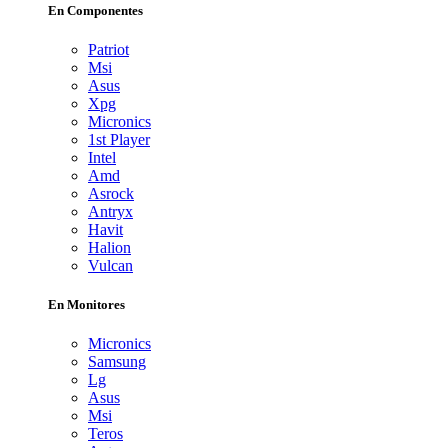
En Componentes
Patriot
Msi
Asus
Xpg
Micronics
1st Player
Intel
Amd
Asrock
Antryx
Havit
Halion
Vulcan
En Monitores
Micronics
Samsung
Lg
Asus
Msi
Teros