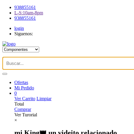
938855161
L-S:10am-8pm
938855161
login
Siguenos:
Ofertas
Mi Pedido
0
Ver Carrito
Limpiar
Total
Comprar
Ver Turorial
×
mi King👑 un videito relacionado