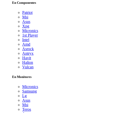
En Componentes
Patriot
Msi
Asus
Xpg
Micronics
1st Player
Intel
Amd
Asrock
Antryx
Havit
Halion
Vulcan
En Monitores
Micronics
Samsung
Lg
Asus
Msi
Teros