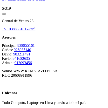
S/319
Central de Ventas 23
+51 938855161 -Perú
Asesores
Principal:
938855161
Carlos:
926935140
David:
983211491
Favio:
941682635
Admin:
913093456
Somos WWW.REMATAZO.PE SAC
RUC 20608911996
Ubicanos
Todo Computo, Laptops en Lima y envio a todo el país