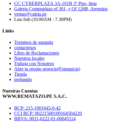
CC CYBERPLAZA 3A-101B 3º Piso, lima
Galeria Compuplaza of 301, y Of 126B, Arequipa
ventas@caleta.pe
Lun-Sab (10.00AM - 7.30PM)
Links
Terminos de garantia
contactenos
Libro de Reclamaciones
Nuestros locales
Trabaja con Nosotros
Abre tu propio negocio(Franquicia)
Tienda
probando
Nuestras Cuentas
WWW.REMATAZO.PE S.A.C.
BCP: 215-1001645-0-42
CCI BCP: 00221500100164504220
BBVA: 0011-0222-01-00045114