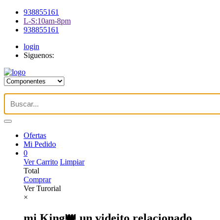
938855161
L-S:10am-8pm
938855161
login
Siguenos:
Ofertas
Mi Pedido
0
Ver Carrito
Limpiar
Total
Comprar
Ver Turorial
×
mi King👑 un videito relacionado