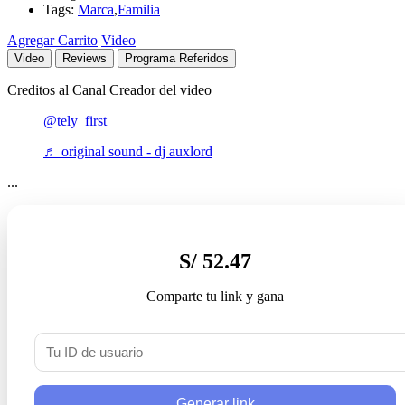
Tags:
Marca
,
Familia
Agregar Carrito
Video
Video
Reviews
Programa Referidos
Creditos al Canal Creador del video
@tely_first
♬ original sound - dj auxlord
...
S/ 52.47
Comparte tu link y gana
Generar link