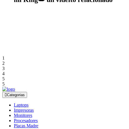
1
2
3
4
5
5
Categorias
Laptops
Impresoras
Monitores
Procesadores
Placas Madre