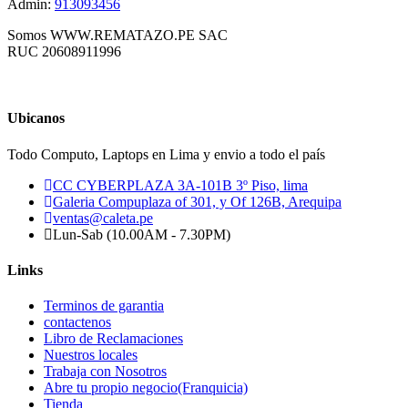
Admin:
913093456
Somos WWW.REMATAZO.PE SAC
RUC 20608911996
Ubicanos
Todo Computo, Laptops en Lima y envio a todo el país
CC CYBERPLAZA 3A-101B 3º Piso, lima
Galeria Compuplaza of 301, y Of 126B, Arequipa
ventas@caleta.pe
Lun-Sab (10.00AM - 7.30PM)
Links
Terminos de garantia
contactenos
Libro de Reclamaciones
Nuestros locales
Trabaja con Nosotros
Abre tu propio negocio(Franquicia)
Tienda