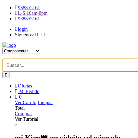
938855161
L-S:10am-8pm
938855161
login
Siguenos:
Ofertas
Mi Pedido
0
Ver Carrito
Limpiar
Total
Comprar
Ver Turorial
×
mi King👑 un videito relacionado