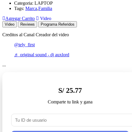
Categoria:
LAPTOP
Tags:
Marca
,
Familia
Agregar Carrito
Video
Video
Reviews
Programa Referidos
Creditos al Canal Creador del video
@tely_first
♬ original sound - dj auxlord
...
S/ 25.77
Comparte tu link y gana