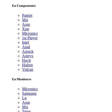
En Componentes
Patriot
Msi
Asus
Xpg
Micronics
1st Player
Intel
Amd
Asrock
Antryx
Havit
Halion
Vulcan
En Monitores
Micronics
Samsung
Lg
Asus
Msi
Teros