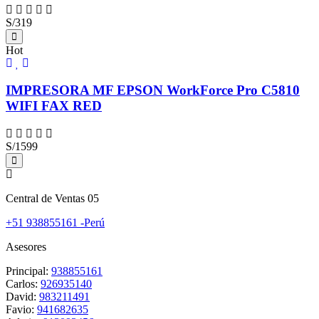
S/319
Hot
IMPRESORA MF EPSON WorkForce Pro C5810
WIFI FAX RED
S/1599
Central de Ventas 05
+51 938855161 -Perú
Asesores
Principal:
938855161
Carlos:
926935140
David:
983211491
Favio:
941682635