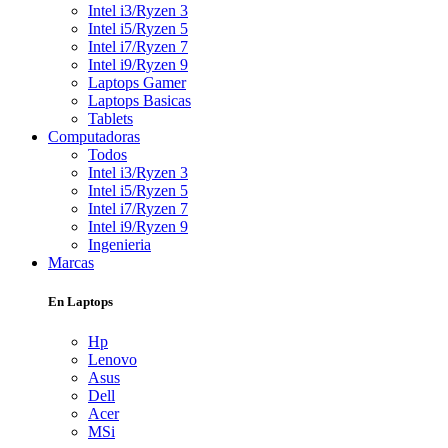
Intel i3/Ryzen 3
Intel i5/Ryzen 5
Intel i7/Ryzen 7
Intel i9/Ryzen 9
Laptops Gamer
Laptops Basicas
Tablets
Computadoras
Todos
Intel i3/Ryzen 3
Intel i5/Ryzen 5
Intel i7/Ryzen 7
Intel i9/Ryzen 9
Ingenieria
Marcas
En Laptops
Hp
Lenovo
Asus
Dell
Acer
MSi