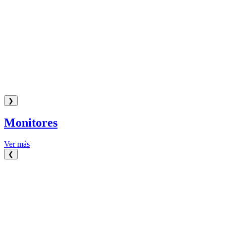
❯
Monitores
Ver más
❮