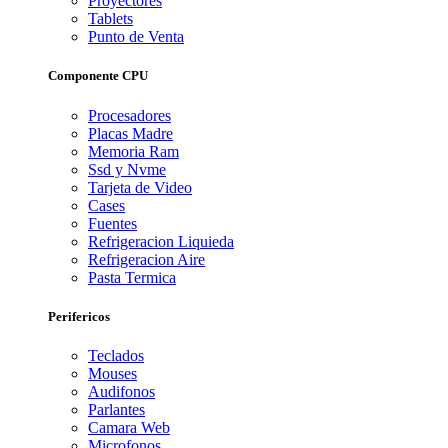
Proyectores
Tablets
Punto de Venta
Componente CPU
Procesadores
Placas Madre
Memoria Ram
Ssd y Nvme
Tarjeta de Video
Cases
Fuentes
Refrigeracion Liquieda
Refrigeracion Aire
Pasta Termica
Perifericos
Teclados
Mouses
Audifonos
Parlantes
Camara Web
Microfonos