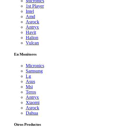
Micronics
1st Player
Intel
Amd
Asrock
Antryx
Havit
Halion
Vulcan
En Monitores
Micronics
Samsung
Lg
Asus
Msi
Teros
Antryx
Xiaomi
Asrock
Dahua
Otros Productos