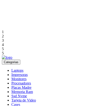
1
2
3
4
5
5
Categorias
Laptops
Impresoras
Monitores
Procesadores
Placas Madre
Memoria Ram
Ssd Nvme
Tarjeta de Video
Cases