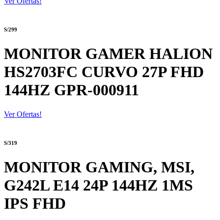
Ver Ofertas!
S/299
MONITOR GAMER HALION
HS2703FC CURVO 27P FHD
144HZ GPR-000911
Ver Ofertas!
S/319
MONITOR GAMING, MSI,
G242L E14 24P 144HZ 1MS
IPS FHD