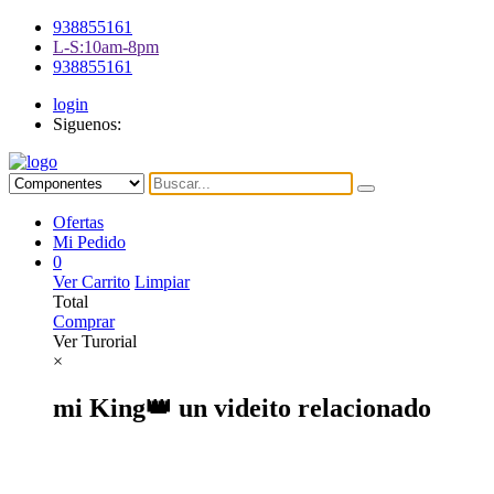
938855161
L-S:10am-8pm
938855161
login
Siguenos:
Ofertas
Mi Pedido
0
Ver Carrito
Limpiar
Total
Comprar
Ver Turorial
×
mi King👑 un videito relacionado