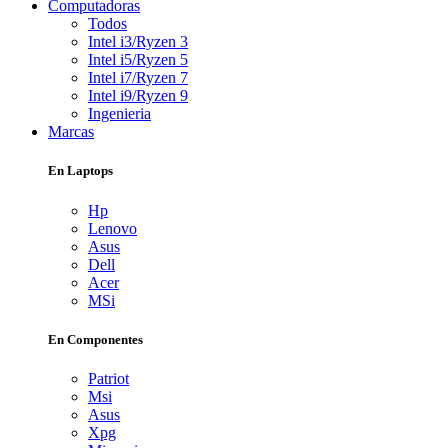
Computadoras
Todos
Intel i3/Ryzen 3
Intel i5/Ryzen 5
Intel i7/Ryzen 7
Intel i9/Ryzen 9
Ingenieria
Marcas
En Laptops
Hp
Lenovo
Asus
Dell
Acer
MSi
En Componentes
Patriot
Msi
Asus
Xpg