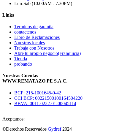
Lun-Sab (10.00AM - 7.30PM)
Links
Terminos de garantia
contactenos
Libro de Reclamaciones
Nuestros locales
Trabaja con Nosotros
Abre tu propio negocio(Franquicia)
Tienda
probando
Nuestras Cuentas
WWW.REMATAZO.PE S.A.C.
BCP: 215-1001645-0-42
CCI BCP: 00221500100164504220
BBVA: 0011-0222-01-00045114
Aceptamos:
©Derechos Reservados
Gydref
2024