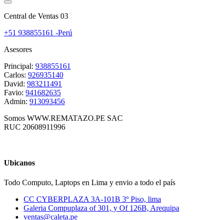
Central de Ventas 03
+51 938855161 -Perú
Asesores
Principal:
938855161
Carlos:
926935140
David:
983211491
Favio:
941682635
Admin:
913093456
Somos WWW.REMATAZO.PE SAC
RUC 20608911996
Ubicanos
Todo Computo, Laptops en Lima y envio a todo el país
CC CYBERPLAZA 3A-101B 3º Piso, lima
Galeria Compuplaza of 301, y Of 126B, Arequipa
ventas@caleta.pe