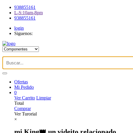
938855161
L-S:10am-8pm
938855161
login
Siguenos:
Ofertas
Mi Pedido
0
Ver Carrito
Limpiar
Total
Comprar
Ver Turorial
×
mi King👑 un videito relacionado