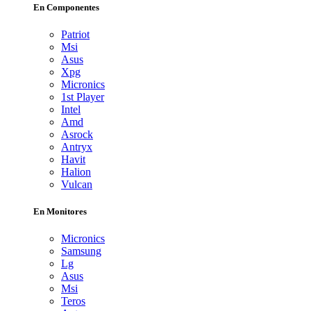
En Componentes
Patriot
Msi
Asus
Xpg
Micronics
1st Player
Intel
Amd
Asrock
Antryx
Havit
Halion
Vulcan
En Monitores
Micronics
Samsung
Lg
Asus
Msi
Teros