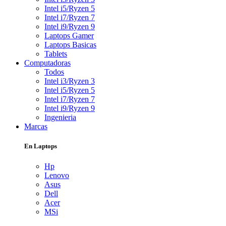
Intel i5/Ryzen 5
Intel i7/Ryzen 7
Intel i9/Ryzen 9
Laptops Gamer
Laptops Basicas
Tablets
Computadoras
Todos
Intel i3/Ryzen 3
Intel i5/Ryzen 5
Intel i7/Ryzen 7
Intel i9/Ryzen 9
Ingenieria
Marcas
En Laptops
Hp
Lenovo
Asus
Dell
Acer
MSi