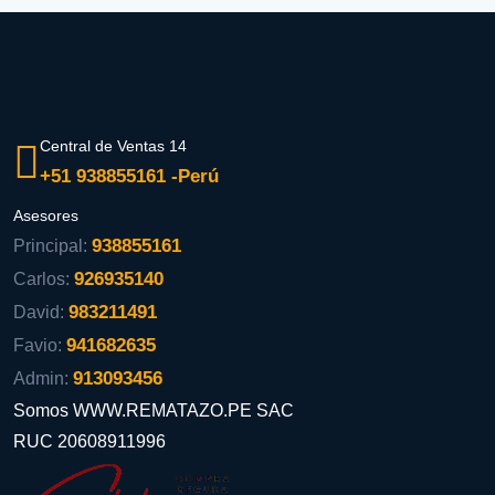
Central de Ventas 14
+51 938855161 -Perú
Asesores
938855161
Principal:
926935140
Carlos:
983211491
David:
941682635
Favio:
913093456
Admin:
Somos WWW.REMATAZO.PE SAC
RUC 20608911996