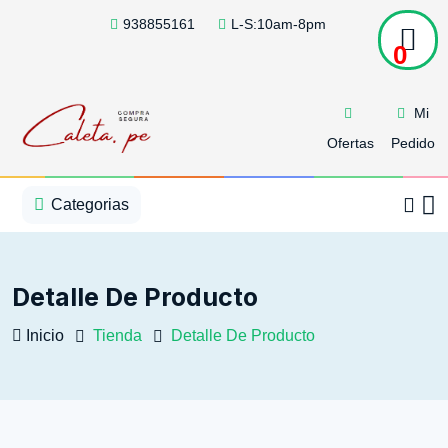
938855161
L-S:10am-8pm
0
Mi
Ofertas
Pedido
1
2
3
4
5
5
Categorias
Detalle De Producto
Inicio
Tienda
Detalle De Producto