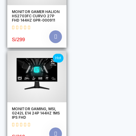
MONITOR GAMER HALION
HS2703FC CURVO 27P
FHD 144HZ GPR-000911
S/299
Hot
MONITOR GAMING, MSI,
G242L E14 24P 144HZ 1MS
IPS FHD