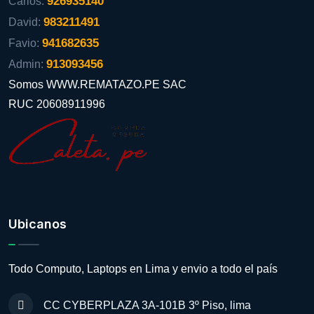
926935140
Carlos:
983211491
David:
941682635
Favio:
913093456
Admin:
Somos WWW.REMATAZO.PE SAC
RUC 20608911996
Ubicanos
Todo Computo, Laptops en Lima y envio a todo el país
CC CYBERPLAZA 3A-101B 3º Piso, lima