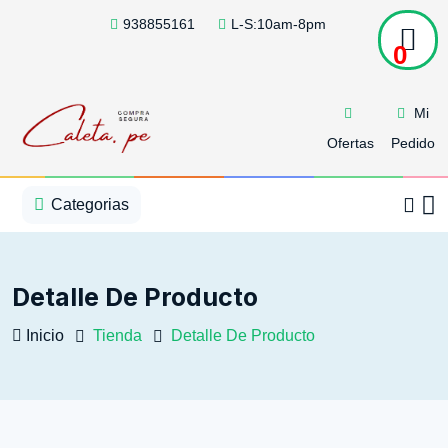
938855161
L-S:10am-8pm
0
Mi
Ofertas
Pedido
1
2
3
4
5
5
Categorias
Detalle De Producto
Inicio
Tienda
Detalle De Producto