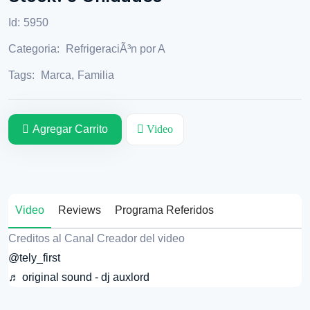
Id:
5950
Categoria:
RefrigeraciÃ³n por A
Tags:
Marca
,
Familia
Agregar Carrito
Video
Video
Reviews
Programa Referidos
Creditos al Canal Creador del video
@tely_first
♬ original sound - dj auxlord