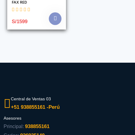
FAX RED
S/1599
Central de Ventas 03
+51 938855161 -Perú
Asesores
938855161
Principal: