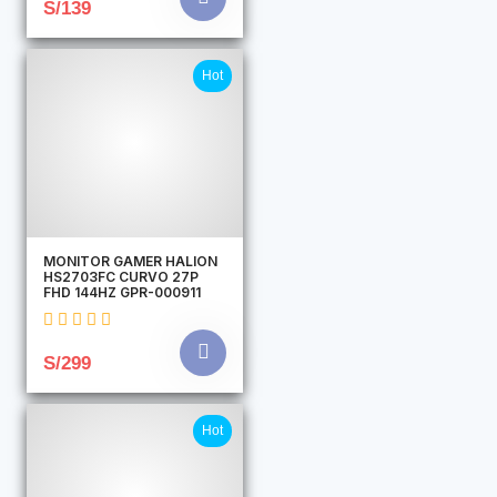
S/139
Hot
MONITOR GAMER HALION
HS2703FC CURVO 27P
FHD 144HZ GPR-000911
S/299
Hot