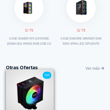
S/ 79
S/ 79
CASE GAMER ATX DATAONE
CASE ENKORE WINNER ENK
ZIGMA G02 4FANS RGB USB 3.0
5002 4FAN LED S/FUENTE
Otras Ofertas
Ver más
Hot