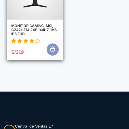
MONITOR GAMING, MSI,
G242L E14 24P 144HZ 1MS
IPS FHD
S/319
Central de Ventas 17