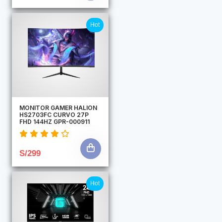
Hot
MONITOR GAMER HALION
HS2703FC CURVO 27P
FHD 144HZ GPR-000911
S/299
Hot