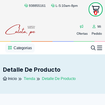
938855161
L-S:10am-8pm
0
Mi
Ofertas
Pedido
1
2
3
4
5
5
Categorias
Detalle De Producto
Inicio
Tienda
Detalle De Producto