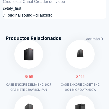
Creditos al Canal Creador del video
@tely_first
♬ original sound - dj auxlord
Productos Relacionados
Ver más
S/ 59
S/ 65
CASE ENKORE DELTA ENC 1017
CASE ENKORE CADET ENC
GABINETE 230W 8CM FAN
1001 MICRO ATX 600W