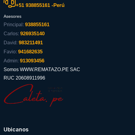
+51 938855161 -Perú
Asesores
938855161
Principal:
926935140
Carlos:
983211491
David:
941682635
Favio:
913093456
Admin:
Somos WWW.REMATAZO.PE SAC
RUC 20608911996
Ubicanos