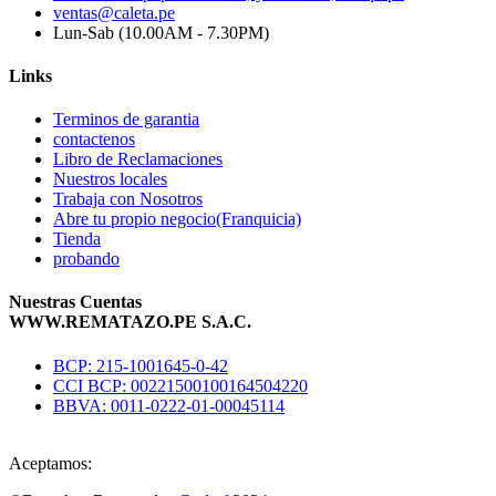
ventas@caleta.pe
Lun-Sab (10.00AM - 7.30PM)
Links
Terminos de garantia
contactenos
Libro de Reclamaciones
Nuestros locales
Trabaja con Nosotros
Abre tu propio negocio(Franquicia)
Tienda
probando
Nuestras Cuentas
WWW.REMATAZO.PE S.A.C.
BCP: 215-1001645-0-42
CCI BCP: 00221500100164504220
BBVA: 0011-0222-01-00045114
Aceptamos: