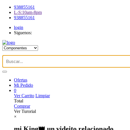
938855161
L-S:10am-8pm
938855161
login
Siguenos:
Ofertas
Mi Pedido
0
Ver Carrito
Limpiar
Total
Comprar
Ver Turorial
×
mi King👑 un videito relacionado