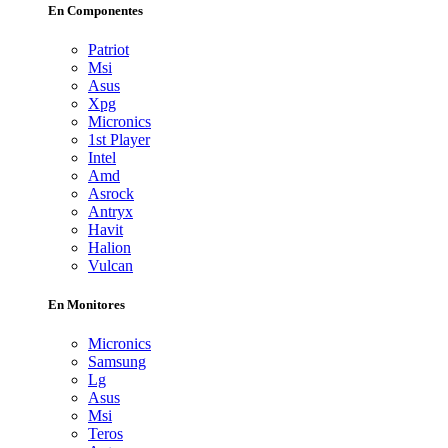
En Componentes
Patriot
Msi
Asus
Xpg
Micronics
1st Player
Intel
Amd
Asrock
Antryx
Havit
Halion
Vulcan
En Monitores
Micronics
Samsung
Lg
Asus
Msi
Teros