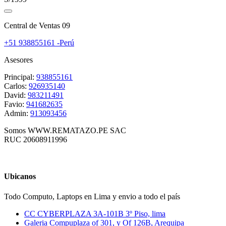
Central de Ventas 09
+51 938855161 -Perú
Asesores
Principal:
938855161
Carlos:
926935140
David:
983211491
Favio:
941682635
Admin:
913093456
Somos WWW.REMATAZO.PE SAC
RUC 20608911996
Ubicanos
Todo Computo, Laptops en Lima y envio a todo el país
CC CYBERPLAZA 3A-101B 3º Piso, lima
Galeria Compuplaza of 301, y Of 126B, Arequipa