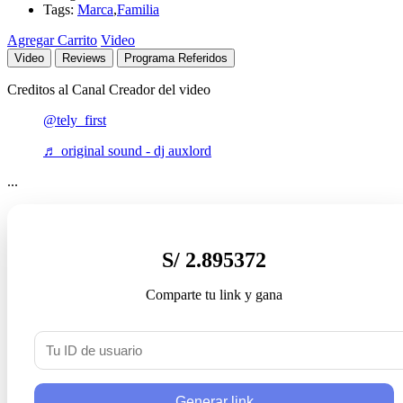
Tags:
Marca
,
Familia
Agregar Carrito
Video
Video
Reviews
Programa Referidos
Creditos al Canal Creador del video
@tely_first
♬ original sound - dj auxlord
...
S/ 2.895372
Comparte tu link y gana
Generar link