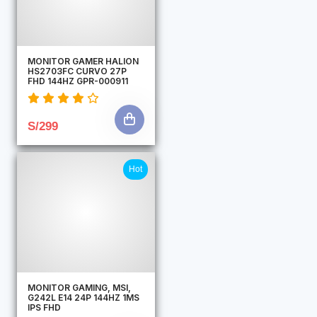
MONITOR GAMER HALION
HS2703FC CURVO 27P
FHD 144HZ GPR-000911
S/299
Hot
MONITOR GAMING, MSI,
G242L E14 24P 144HZ 1MS
IPS FHD