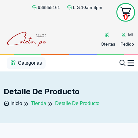
938855161
L-S:10am-8pm
0
Mi
Ofertas
Pedido
1
2
3
4
5
5
Categorias
Detalle De Producto
Inicio
Tienda
Detalle De Producto