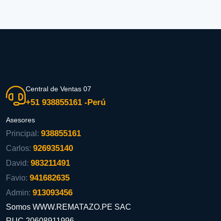
Central de Ventas 07
+51 938855161 -Perú
Asesores
938855161
Principal:
926935140
Carlos:
983211491
David:
941682635
Favio:
913093456
Admin:
Somos WWW.REMATAZO.PE SAC
RUC 20608911996