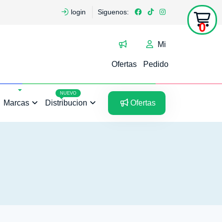
login
Siguenos:
0
Mi
Ofertas
Pedido
5
5
NUEVO
Marcas
Distribucion
Ofertas