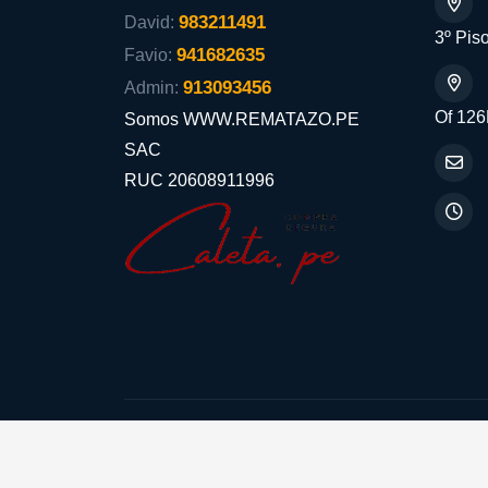
983211491
David:
3º Piso
941682635
Favio:
913093456
Admin:
Of 126
Somos WWW.REMATAZO.PE
SAC
RUC 20608911996
Aceptamos: