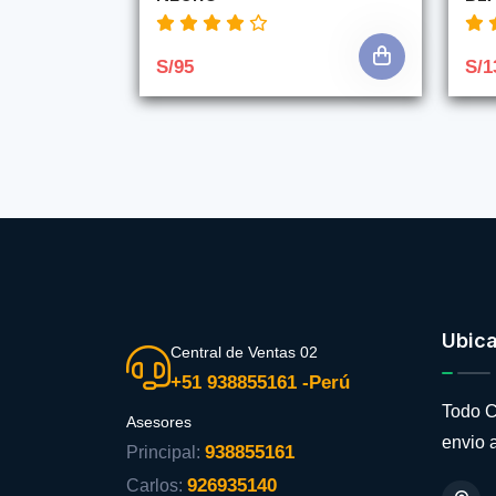
S/95
S/1
Ubic
Central de Ventas 02
+51 938855161 -Perú
Todo C
Asesores
envio a
938855161
Principal:
926935140
Carlos: