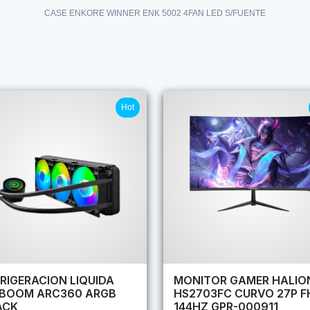
CASE ENKORE WINNER ENK 5002 4FAN LED S/FUENTE
Hot
RIGERACION LIQUIDA
MONITOR GAMER HALIO
RBOOM ARC360 ARGB
HS2703FC CURVO 27P F
ACK
144HZ GPR-000911