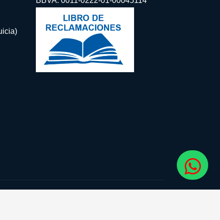
BBVA: 0011-0222-01-00045114
icia)
guenos: