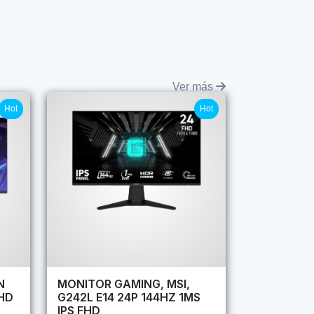
Ver más
Hot
Hot
N
MONITOR GAMING, MSI,
HD
G242L E14 24P 144HZ 1MS
IPS FHD