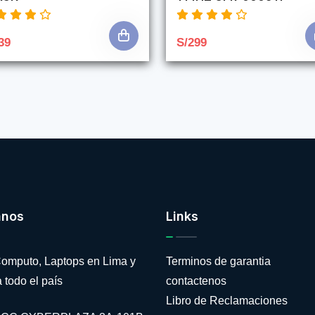
39
S/299
anos
Links
omputo, Laptops en Lima y
Terminos de garantia
 todo el país
contactenos
Libro de Reclamaciones