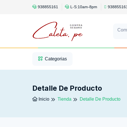
938855161
L-S:10am-8pm
93885516
Com
1
2
3
Categorias
Detalle De Producto
Inicio
Tienda
Detalle De Producto