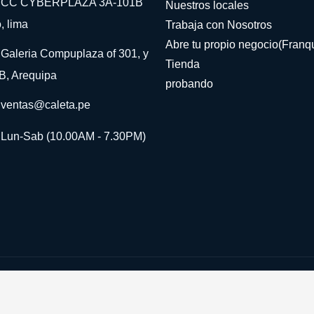
CC CYBERPLAZA 3A-101B
Nuestros locales
, lima
Trabaja con Nosotros
Abre tu propio negocio(Franqu
Galeria Compuplaza of 301, y
Tienda
B, Arequipa
probando
ventas@caleta.pe
Lun-Sab (10.00AM - 7.30PM)
©Derechos Reservados
Gydref
2024
Si