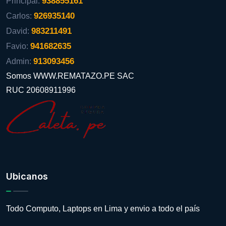
938855161
Principal:
926935140
Carlos:
983211491
David:
941682635
Favio:
913093456
Admin:
Somos WWW.REMATAZO.PE SAC
RUC 20608911996
Ubicanos
Todo Computo, Laptops en Lima y envio a todo el país