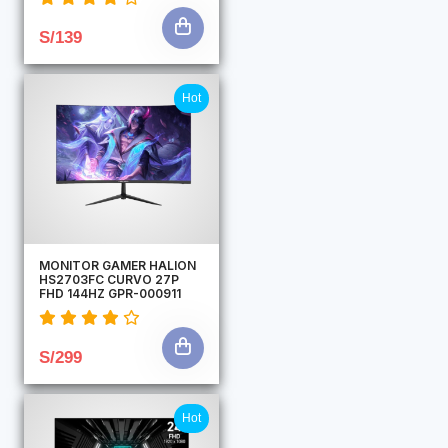
S/139
Hot
MONITOR GAMER HALION
HS2703FC CURVO 27P
FHD 144HZ GPR-000911
S/299
Hot