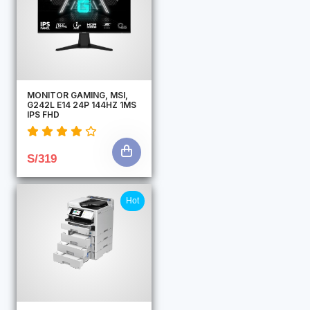
MONITOR GAMING, MSI,
G242L E14 24P 144HZ 1MS
IPS FHD
S/319
Hot