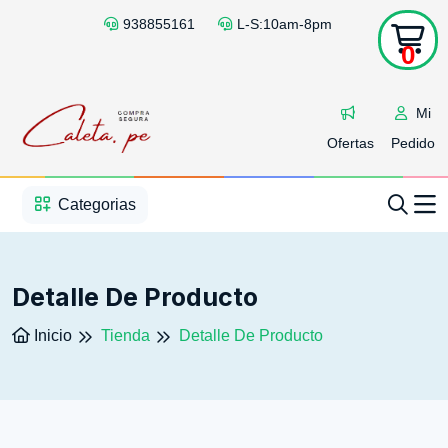
938855161
L-S:10am-8pm
0
Mi
Ofertas
Pedido
1
2
3
4
5
5
Categorias
Detalle De Producto
Inicio
Tienda
Detalle De Producto