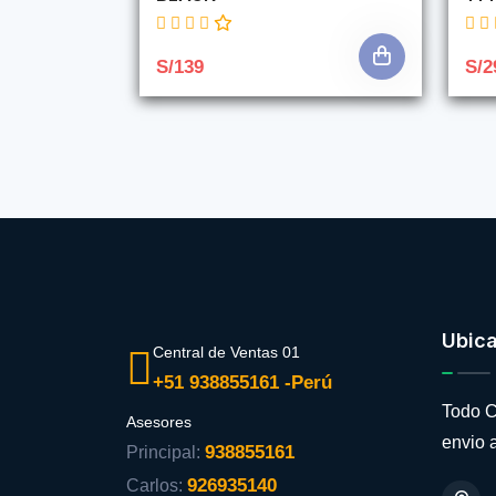
S/139
S/2
Ubic
Central de Ventas 01
+51 938855161 -Perú
Todo C
Asesores
envio a
938855161
Principal:
926935140
Carlos: