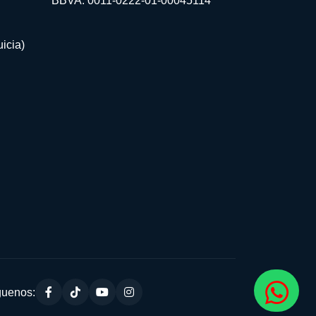
BBVA: 0011-0222-01-00045114
icia)
guenos: