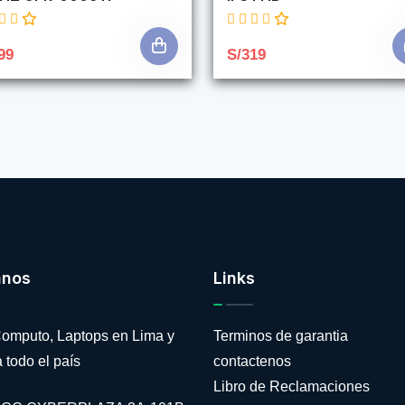
99
S/319
anos
Links
omputo, Laptops en Lima y
Terminos de garantia
 todo el país
contactenos
Libro de Reclamaciones