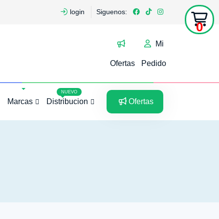
login
Siguenos:
0
Mi
Ofertas
Pedido
5
5
NUEVO
Marcas
Distribucion
Ofertas