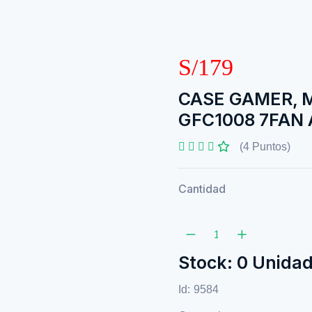
S/179
CASE GAMER, 
GFC1008 7FAN 
(4 Puntos)
Cantidad
Stock: 0 Unida
Id:
9584