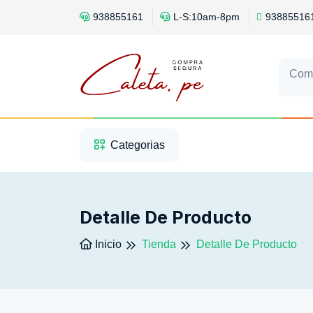
938855161
L-S:10am-8pm
93885516
Com
1
2
3
Categorias
Detalle De Producto
Inicio
Tienda
Detalle De Producto