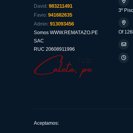
983211491
David:
3º Piso
941682635
Favio:
913093456
Admin:
Of 126
Somos WWW.REMATAZO.PE
SAC
RUC 20608911996
Aceptamos: