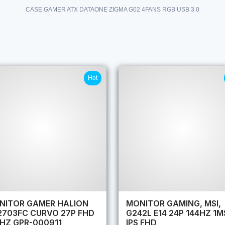
CASE GAMER ATX DATAONE ZIGMA G02 4FANS RGB USB 3.0
Hot
NITOR GAMER HALION
MONITOR GAMING, MSI,
2703FC CURVO 27P FHD
G242L E14 24P 144HZ 1M
4HZ GPR-000911
IPS FHD