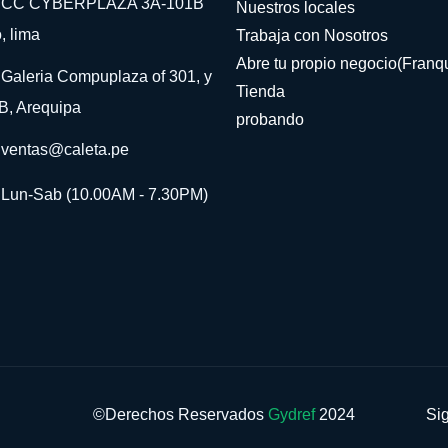
CC CYBERPLAZA 3A-101B
Nuestros locales
, lima
Trabaja con Nosotros
Abre tu propio negocio(Franqu
Galeria Compuplaza of 301, y
Tienda
B, Arequipa
probando
ventas@caleta.pe
Lun-Sab (10.00AM - 7.30PM)
©Derechos Reservados
Gydref
2024
Si