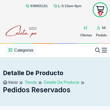
938855161
L-S:10am-8pm
0
Mi
Ofertas
Pedido
1
2
3
4
5
5
Categorias
Detalle De Producto
Inicio
Tienda
Detalle De Producto
Pedidos Reservados