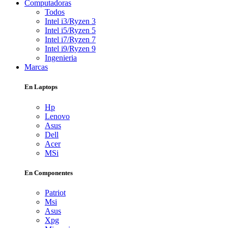
Computadoras
Todos
Intel i3/Ryzen 3
Intel i5/Ryzen 5
Intel i7/Ryzen 7
Intel i9/Ryzen 9
Ingenieria
Marcas
En Laptops
Hp
Lenovo
Asus
Dell
Acer
MSi
En Componentes
Patriot
Msi
Asus
Xpg