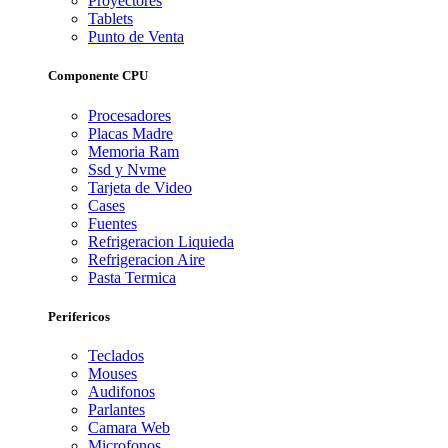
Proyectores
Tablets
Punto de Venta
Componente CPU
Procesadores
Placas Madre
Memoria Ram
Ssd y Nvme
Tarjeta de Video
Cases
Fuentes
Refrigeracion Liquieda
Refrigeracion Aire
Pasta Termica
Perifericos
Teclados
Mouses
Audifonos
Parlantes
Camara Web
Microfonos