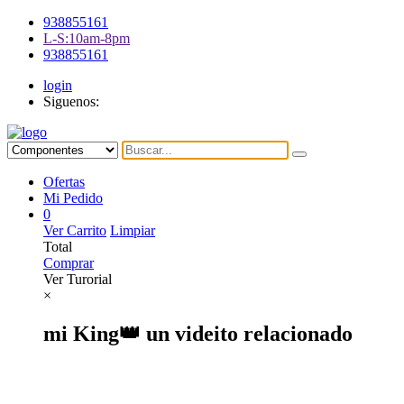
938855161
L-S:10am-8pm
938855161
login
Siguenos:
Ofertas
Mi Pedido
0
Ver Carrito
Limpiar
Total
Comprar
Ver Turorial
×
mi King👑 un videito relacionado