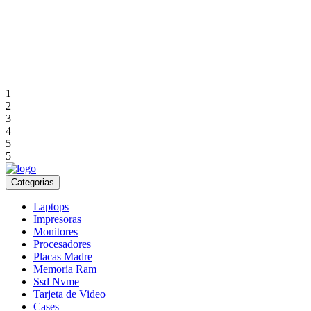
1
2
3
4
5
5
Categorias
Laptops
Impresoras
Monitores
Procesadores
Placas Madre
Memoria Ram
Ssd Nvme
Tarjeta de Video
Cases