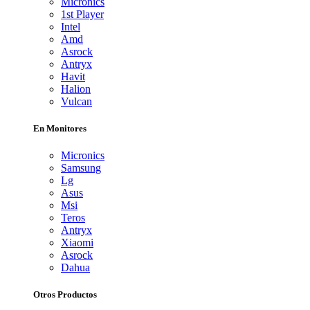
Micronics
1st Player
Intel
Amd
Asrock
Antryx
Havit
Halion
Vulcan
En Monitores
Micronics
Samsung
Lg
Asus
Msi
Teros
Antryx
Xiaomi
Asrock
Dahua
Otros Productos