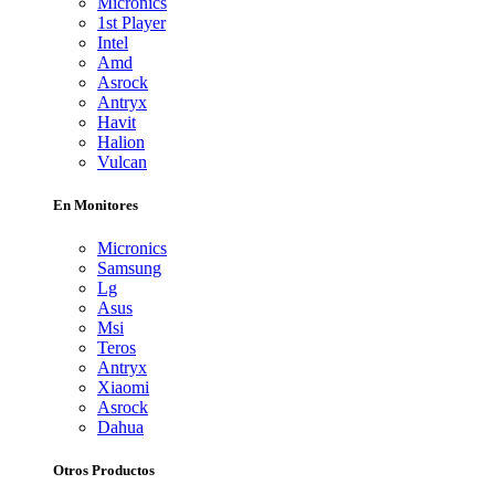
Micronics
1st Player
Intel
Amd
Asrock
Antryx
Havit
Halion
Vulcan
En Monitores
Micronics
Samsung
Lg
Asus
Msi
Teros
Antryx
Xiaomi
Asrock
Dahua
Otros Productos