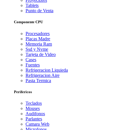
Proyectores
Tablets
Punto de Venta
Componente CPU
Procesadores
Placas Madre
Memoria Ram
Ssd y Nvme
Tarjeta de Video
Cases
Fuentes
Refrigeracion Liquieda
Refrigeracion Aire
Pasta Termica
Perifericos
Teclados
Mouses
Audifonos
Parlantes
Camara Web
Microfonos