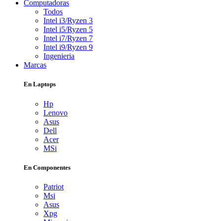
Computadoras
Todos
Intel i3/Ryzen 3
Intel i5/Ryzen 5
Intel i7/Ryzen 7
Intel i9/Ryzen 9
Ingenieria
Marcas
En Laptops
Hp
Lenovo
Asus
Dell
Acer
MSi
En Componentes
Patriot
Msi
Asus
Xpg