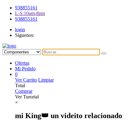
938855161
L-S:10am-8pm
938855161
login
Siguenos:
Ofertas
Mi Pedido
0
Ver Carrito
Limpiar
Total
Comprar
Ver Turorial
×
mi King👑 un videito relacionado