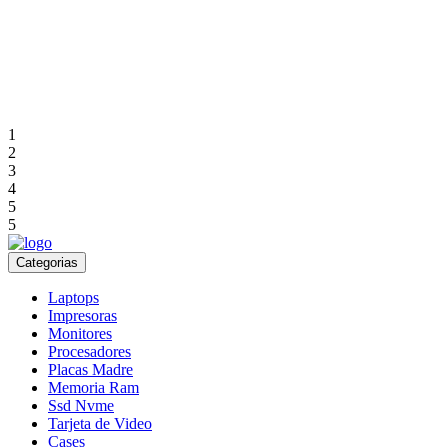
1
2
3
4
5
5
Categorias
Laptops
Impresoras
Monitores
Procesadores
Placas Madre
Memoria Ram
Ssd Nvme
Tarjeta de Video
Cases