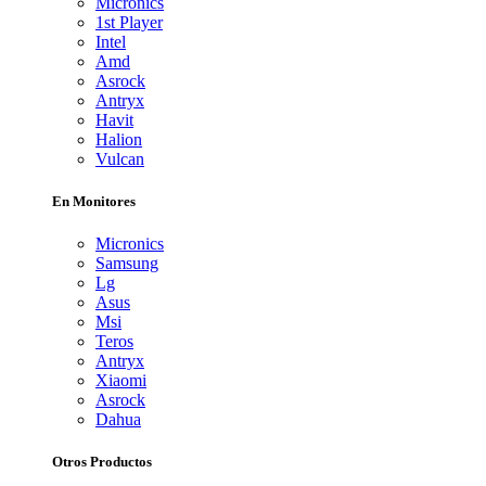
Micronics
1st Player
Intel
Amd
Asrock
Antryx
Havit
Halion
Vulcan
En Monitores
Micronics
Samsung
Lg
Asus
Msi
Teros
Antryx
Xiaomi
Asrock
Dahua
Otros Productos