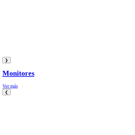
❯
Monitores
Ver más
❮