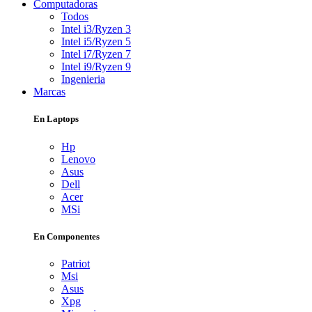
Computadoras
Todos
Intel i3/Ryzen 3
Intel i5/Ryzen 5
Intel i7/Ryzen 7
Intel i9/Ryzen 9
Ingenieria
Marcas
En Laptops
Hp
Lenovo
Asus
Dell
Acer
MSi
En Componentes
Patriot
Msi
Asus
Xpg