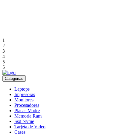
1
2
3
4
5
5
Categorias
Laptops
Impresoras
Monitores
Procesadores
Placas Madre
Memoria Ram
Ssd Nvme
Tarjeta de Video
Cases