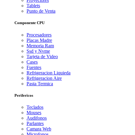
Proyectores
Tablets
Punto de Venta
Componente CPU
Procesadores
Placas Madre
Memoria Ram
Ssd y Nvme
Tarjeta de Video
Cases
Fuentes
Refrigeracion Liquieda
Refrigeracion Aire
Pasta Termica
Perifericos
Teclados
Mouses
Audifonos
Parlantes
Camara Web
Microfonos