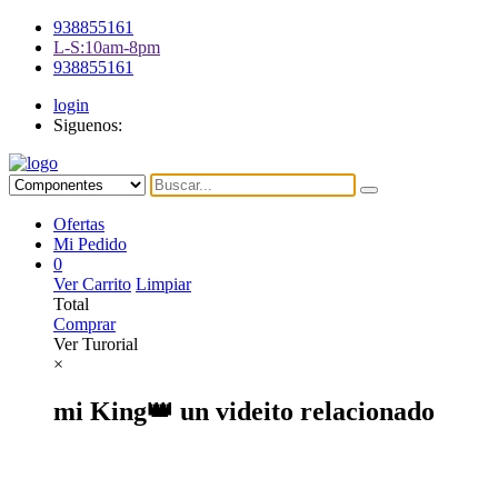
938855161
L-S:10am-8pm
938855161
login
Siguenos:
Ofertas
Mi Pedido
0
Ver Carrito
Limpiar
Total
Comprar
Ver Turorial
×
mi King👑 un videito relacionado