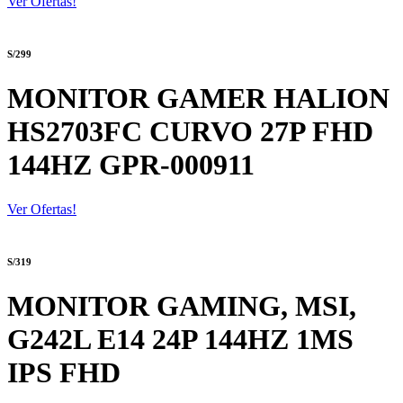
Ver Ofertas!
S/299
MONITOR GAMER HALION
HS2703FC CURVO 27P FHD
144HZ GPR-000911
Ver Ofertas!
S/319
MONITOR GAMING, MSI,
G242L E14 24P 144HZ 1MS
IPS FHD